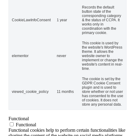
Records the default
button state of the
corresponding category
CookieLawInfoConsent
1 year
& the status of CCPA. It
works only in
coordination with the
primary cookie.
This cookie is used by
the website's WordPress
theme. It allows the
elementor
never
website owner to
implement or change the
website's content in real-
time.
The cookie is set by the
GDPR Cookie Consent
plugin and is used to
viewed_cookie_policy
11 months
store whether or not user
has consented to the use
of cookies. It does not
store any personal data.
Functional
Functional
Functional cookies help to perform certain functionalities like
sharing the content of the website on social media platforms,