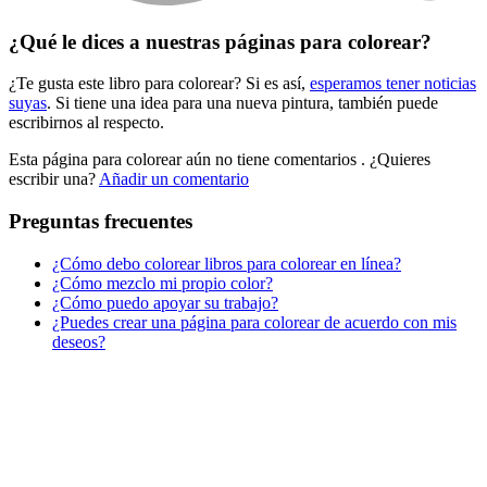
Verano y vacaciones
¿Qué le dices a nuestras páginas para colorear?
Libros para colorear para niños
¿Te gusta este libro para colorear? Si es así,
esperamos tener noticias
Nezaradené
suyas
. Si tiene una idea para una nueva pintura, también puede
Sin categorizar
escribirnos al respecto.
Esta página para colorear aún no tiene comentarios
. ¿Quieres
escribir una?
Añadir un comentario
Preguntas frecuentes
¿Cómo debo colorear libros para colorear en línea?
¿Cómo mezclo mi propio color?
¿Cómo puedo apoyar su trabajo?
¿Puedes crear una página para colorear de acuerdo con mis
deseos?