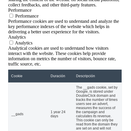
collect feedbacks, and other third-party features.
Performance
Performance
Performance cookies are used to understand and analyze the
key performance indexes of the website which helps in
delivering a better user experience for the visitors.
Analytics
Analytics
Analytical cookies are used to understand how visitors
interact with the website. These cookies help provide
information on metrics the number of visitors, bounce rate,
traffic source, etc.
Cookie
Duración
Descripción
The __gads cookie, set by
Google, is stored under
DoubleClick domain and
tracks the number of times
users see an advert,
measures the success of
1 year 24
the campaign and
__gads
days
calculates its revenue.
This cookie can only be
read from the domain they
are set on and will not