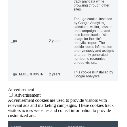
track any data while
browsing through other
sites.
The _ga cookie, installed
by Google Analytics,
calculates visitor, session
and campaign data and
also keeps track of site
usage for the site's
_ga
2 years
analytics report. The
cookie stores information
anonymously and assigns
a randomly generated
number to recognize
unique visitors.
This cookie is installed by
_ga_M3HERHXWTP
2 years
Google Analytics.
Advertisement
Advertisement
Advertisement cookies are used to provide visitors with
relevant ads and marketing campaigns. These cookies track
visitors across websites and collect information to provide
customized ads.