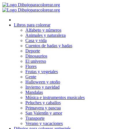
Ir
al
contenido
Libros para colorear
Alfabeto y números
Animales y naturaleza
Casa y vida
Cuentos de hadas y hadas
Deporte
Dinosaurios
El universo
Flores
Frutas y vegetales
Gente
Halloween y otoño
Invierno y navidad
Mandalas
Música e instrumentos musicales
Peluches y caballos
Primavera y pascua
San Valentín y amor
Transporte
Verano y vacaciones
Dibujos para colorear antiestrés