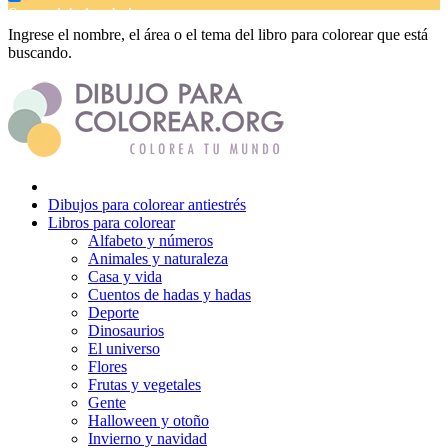
Cuentos de hadas y hadas
Ingrese el nombre, el área o el tema del libro para colorear que está
Deporte
buscando.
Dinosaurios
El universo
Flores
Frutas y vegetales
Dibujos para colorear antiestrés
Gente
Libros para colorear
Alfabeto y números
Halloween y otoño
Animales y naturaleza
Casa y vida
Invierno y navidad
Cuentos de hadas y hadas
Mandalas
Deporte
Dinosaurios
Música e instrumentos musicales
El universo
Flores
Peluches y caballos
Frutas y vegetales
Gente
Primavera y pascua
Halloween y otoño
Invierno y navidad
San Valentín y amor