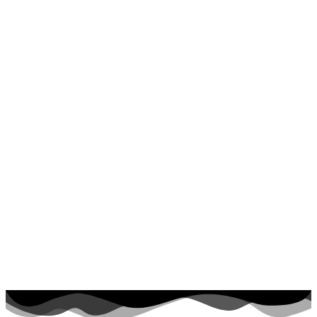
Dinosaurios
El universo
Flores
Frutas y vegetales
Gente
Halloween y otoño
Invierno y navidad
Mandalas
Música e instrumentos musicales
Peluches y caballos
Primavera y pascua
San Valentín y amor
Transporte