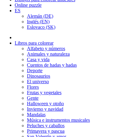
Online puzzle
ES
Alemán (DE)
Inglés (EN)
Eslovaco (SK)
Libros para colorear
Alfabeto y números
Animales y naturaleza
Casa y vida
Cuentos de hadas y hadas
Deporte
Dinosaurios
El universo
Flores
Frutas y vegetales
Gente
Halloween y otoño
Invierno y navidad
Mandalas
Música e instrumentos musicales
Peluches y caballos
Primavera y pascua
San Valentín y amor