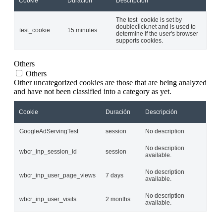
Cookie
Duración
Descripción
The test_cookie is set by
doubleclick.net and is used to
test_cookie
15 minutes
determine if the user's browser
supports cookies.
Others
Others
Other uncategorized cookies are those that are being analyzed
and have not been classified into a category as yet.
Cookie
Duración
Descripción
GoogleAdServingTest
session
No description
No description
wbcr_inp_session_id
session
available.
No description
wbcr_inp_user_page_views
7 days
available.
No description
wbcr_inp_user_visits
2 months
available.