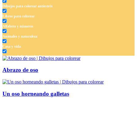
Dibujos para colorear antiestrés
Libros para colorear
Alfabeto y números
Animales y naturaleza
Casa y vida
Cuentos de hadas y hadas
Deporte
Abrazo de oso
Dinosaurios
El universo
Un oso horneando galletas
Flores
Frutas y vegetales
Gente
Halloween y otoño