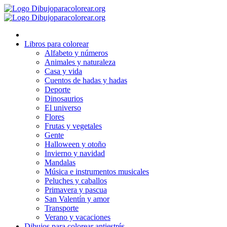
Ir
al
contenido
Libros para colorear
Alfabeto y números
Animales y naturaleza
Casa y vida
Cuentos de hadas y hadas
Deporte
Dinosaurios
El universo
Flores
Frutas y vegetales
Gente
Halloween y otoño
Invierno y navidad
Mandalas
Música e instrumentos musicales
Peluches y caballos
Primavera y pascua
San Valentín y amor
Transporte
Verano y vacaciones
Dibujos para colorear antiestrés