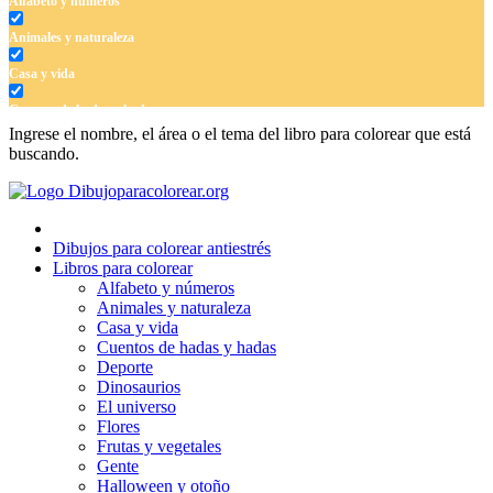
Alfabeto y números
Animales y naturaleza
Casa y vida
Cuentos de hadas y hadas
Ingrese el nombre, el área o el tema del libro para colorear que está
Deporte
buscando.
Dinosaurios
El universo
Dibujos para colorear antiestrés
Flores
Libros para colorear
Alfabeto y números
Frutas y vegetales
Animales y naturaleza
Casa y vida
Gente
Cuentos de hadas y hadas
Halloween y otoño
Deporte
Dinosaurios
Invierno y navidad
El universo
Flores
Mandalas
Frutas y vegetales
Gente
Música e instrumentos musicales
Halloween y otoño