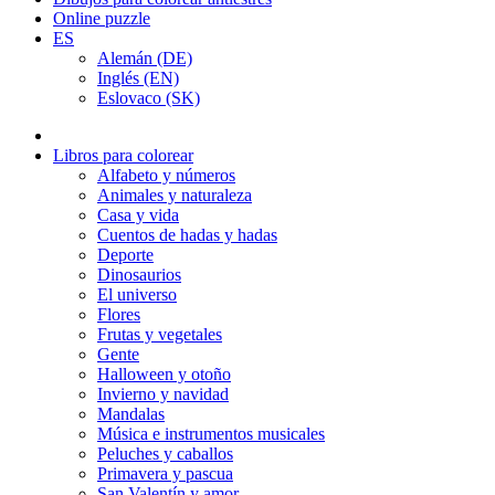
Online puzzle
ES
Alemán (DE)
Inglés (EN)
Eslovaco (SK)
Libros para colorear
Alfabeto y números
Animales y naturaleza
Casa y vida
Cuentos de hadas y hadas
Deporte
Dinosaurios
El universo
Flores
Frutas y vegetales
Gente
Halloween y otoño
Invierno y navidad
Mandalas
Música e instrumentos musicales
Peluches y caballos
Primavera y pascua
San Valentín y amor