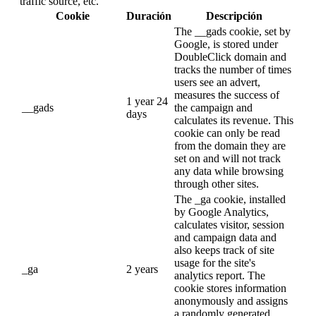
traffic source, etc.
Cookie
Duración
Descripción
The __gads cookie, set by
Google, is stored under
DoubleClick domain and
tracks the number of times
users see an advert,
measures the success of
1 year 24
__gads
the campaign and
days
calculates its revenue. This
cookie can only be read
from the domain they are
set on and will not track
any data while browsing
through other sites.
The _ga cookie, installed
by Google Analytics,
calculates visitor, session
and campaign data and
also keeps track of site
usage for the site's
_ga
2 years
analytics report. The
cookie stores information
anonymously and assigns
a randomly generated