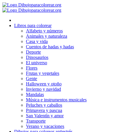
Ir
al
contenido
Libros para colorear
Alfabeto y números
Animales y naturaleza
Casa y vida
Cuentos de hadas y hadas
Deporte
Dinosaurios
El universo
Flores
Frutas y vegetales
Gente
Halloween y otoño
Invierno y navidad
Mandalas
Música e instrumentos musicales
Peluches y caballos
Primavera y pascua
San Valentín y amor
Transporte
Verano y vacaciones
Dibujos para colorear antiestrés