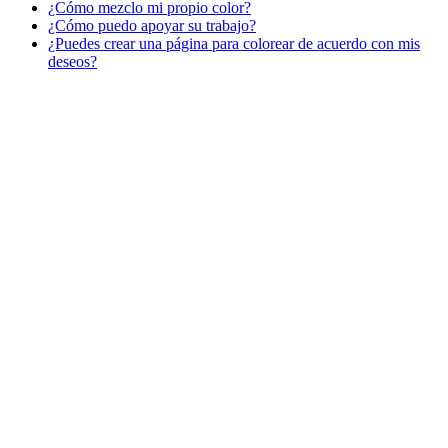
¿Cómo mezclo mi propio color?
¿Cómo puedo apoyar su trabajo?
Libros para colorear para niños
¿Puedes crear una página para colorear de acuerdo con mis
Nezaradené
deseos?
Sin categorizar