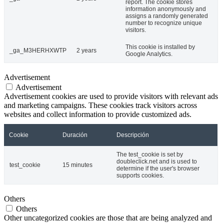
report. The cookie stores
information anonymously and
assigns a randomly generated
number to recognize unique
visitors.
This cookie is installed by
_ga_M3HERHXWTP
2 years
Google Analytics.
Advertisement
Advertisement
Advertisement cookies are used to provide visitors with relevant ads
and marketing campaigns. These cookies track visitors across
websites and collect information to provide customized ads.
Cookie
Duración
Descripción
The test_cookie is set by
doubleclick.net and is used to
test_cookie
15 minutes
determine if the user's browser
supports cookies.
Others
Others
Other uncategorized cookies are those that are being analyzed and