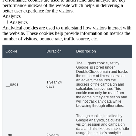
performance indexes of the website which helps in delivering a
better user experience for the visitors.
Analytics
Analytics
Analytical cookies are used to understand how visitors interact with
the website. These cookies help provide information on metrics the
number of visitors, bounce rate, traffic source, etc.
Cookie
Duración
Descripción
The __gads cookie, set by
Google, is stored under
DoubleClick domain and tracks
the number of times users see
an advert, measures the
1 year 24
__gads
success of the campaign and
days
calculates its revenue. This
cookie can only be read from
the domain they are set on and
will not track any data while
browsing through other sites.
The _ga cookie, installed by
Google Analytics, calculates
visitor, session and campaign
data and also keeps track of site
usage for the site's analytics
_ga
2 years