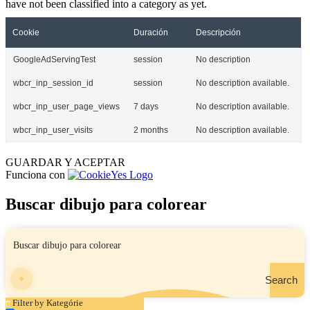
have not been classified into a category as yet.
Cookie
Duración
Descripción
GoogleAdServingTest
session
No description
wbcr_inp_session_id
session
No description available.
wbcr_inp_user_page_views
7 days
No description available.
wbcr_inp_user_visits
2 months
No description available.
GUARDAR Y ACEPTAR
Funciona con
Buscar dibujo para colorear
Search
Filter by Kategórie