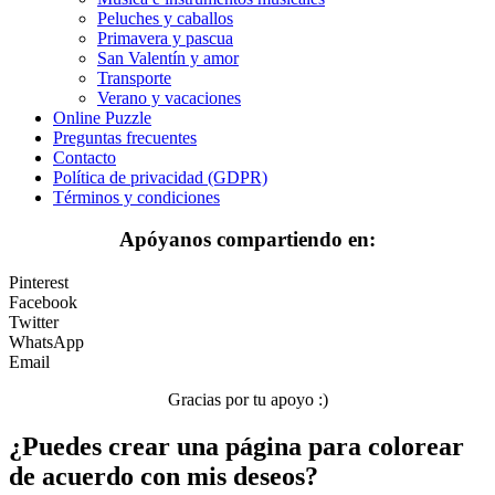
Halloween y otoño
Peluches y caballos
Primavera y pascua
Invierno y navidad
San Valentín y amor
Mandalas
Transporte
Verano y vacaciones
Música e instrumentos musicales
Online Puzzle
Preguntas frecuentes
Peluches y caballos
Contacto
Política de privacidad (GDPR)
Primavera y pascua
Términos y condiciones
San Valentín y amor
Apóyanos compartiendo en:
Transporte
Pinterest
Verano y vacaciones
Facebook
Twitter
Libros para colorear para niños
WhatsApp
Email
Nezaradené
Gracias por tu apoyo :)
Sin categorizar
¿Puedes crear una página para colorear
de acuerdo con mis deseos?