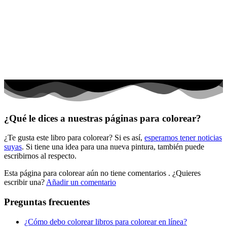
Dinosaurios
El universo
Flores
Frutas y vegetales
Gente
Halloween y otoño
Invierno y navidad
¿Qué le dices a nuestras páginas para colorear?
Mandalas
¿Te gusta este libro para colorear? Si es así,
esperamos tener noticias
Música e instrumentos musicales
suyas
. Si tiene una idea para una nueva pintura, también puede
escribirnos al respecto.
Peluches y caballos
Esta página para colorear aún no tiene comentarios
. ¿Quieres
Primavera y pascua
escribir una?
Añadir un comentario
San Valentín y amor
Preguntas frecuentes
Transporte
¿Cómo debo colorear libros para colorear en línea?
Verano y vacaciones