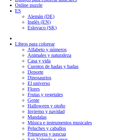
Online puzzle
ES
Alemán (DE)
Inglés (EN)
Eslovaco (SK)
Libros para colorear
Alfabeto y números
Animales y naturaleza
Casa y vida
Cuentos de hadas y hadas
Deporte
Dinosaurios
El universo
Flores
Frutas y vegetales
Gente
Halloween y otoño
Invierno y navidad
Mandalas
Música e instrumentos musicales
Peluches y caballos
Primavera y pascua
San Valentín y amor