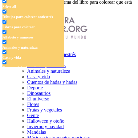
Ingrese el nombre, el área o el tema del libro para colorear que está
Select all
buscando.
Dibujos para colorear antiestrés
Libros para colorear
Alfabeto y números
Animales y naturaleza
Dibujos para colorear antiestrés
Casa y vida
Libros para colorear
Alfabeto y números
Cuentos de hadas y hadas
Animales y naturaleza
Casa y vida
Deporte
Cuentos de hadas y hadas
Deporte
Dinosaurios
Dinosaurios
El universo
El universo
Flores
Flores
Frutas y vegetales
Gente
Frutas y vegetales
Halloween y otoño
Invierno y navidad
Gente
Mandalas
Música e instrumentos musicales