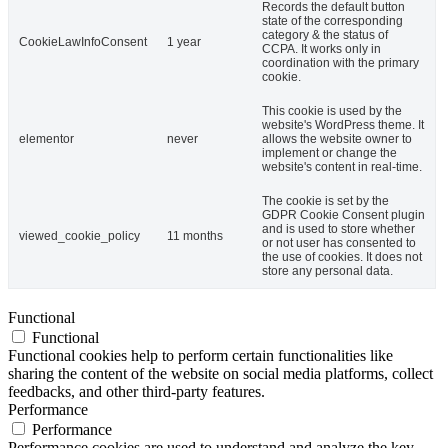
Records the default button
state of the corresponding
category & the status of
CookieLawInfoConsent
1 year
CCPA. It works only in
coordination with the primary
cookie.
This cookie is used by the
website's WordPress theme. It
elementor
never
allows the website owner to
implement or change the
website's content in real-time.
The cookie is set by the
GDPR Cookie Consent plugin
and is used to store whether
viewed_cookie_policy
11 months
or not user has consented to
the use of cookies. It does not
store any personal data.
Functional
Functional
Functional cookies help to perform certain functionalities like
sharing the content of the website on social media platforms, collect
feedbacks, and other third-party features.
Performance
Performance
Performance cookies are used to understand and analyze the key