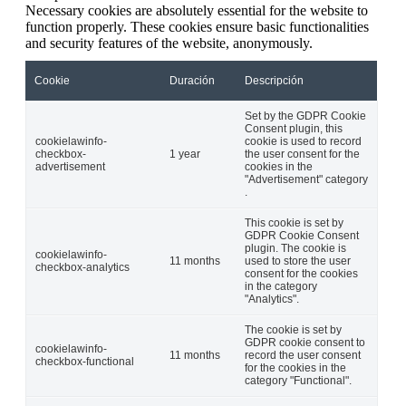
Necessary cookies are absolutely essential for the website to
function properly. These cookies ensure basic functionalities
and security features of the website, anonymously.
Cookie
Duración
Descripción
Set by the GDPR Cookie
Consent plugin, this
cookielawinfo-
cookie is used to record
checkbox-
1 year
the user consent for the
advertisement
cookies in the
"Advertisement" category
.
This cookie is set by
GDPR Cookie Consent
plugin. The cookie is
cookielawinfo-
11 months
used to store the user
checkbox-analytics
consent for the cookies
in the category
"Analytics".
The cookie is set by
GDPR cookie consent to
cookielawinfo-
11 months
record the user consent
checkbox-functional
for the cookies in the
category "Functional".