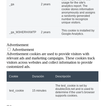
usage for the site's
_ga
2 years
analytics report. The
cookie stores information
anonymously and assigns
a randomly generated
number to recognize
unique visitors.
This cookie is installed by
_ga_M3HERHXWTP
2 years
Google Analytics.
Advertisement
Advertisement
Advertisement cookies are used to provide visitors with
relevant ads and marketing campaigns. These cookies track
visitors across websites and collect information to provide
customized ads.
Cookie
Duración
Descripción
The test_cookie is set by
doubleclick.net and is used to
test_cookie
15 minutes
determine if the user's browser
supports cookies.