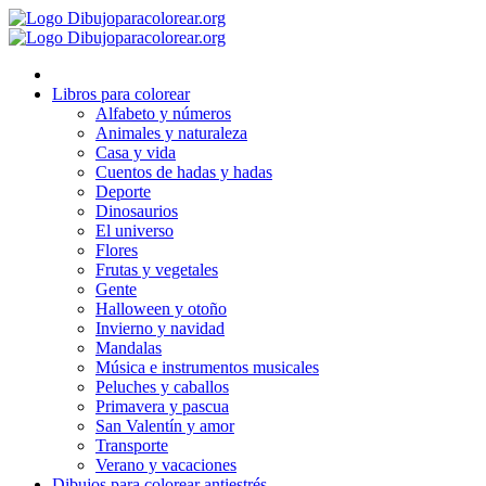
Ir
al
contenido
Libros para colorear
Alfabeto y números
Animales y naturaleza
Casa y vida
Cuentos de hadas y hadas
Deporte
Dinosaurios
El universo
Flores
Frutas y vegetales
Gente
Halloween y otoño
Invierno y navidad
Mandalas
Música e instrumentos musicales
Peluches y caballos
Primavera y pascua
San Valentín y amor
Transporte
Verano y vacaciones
Dibujos para colorear antiestrés