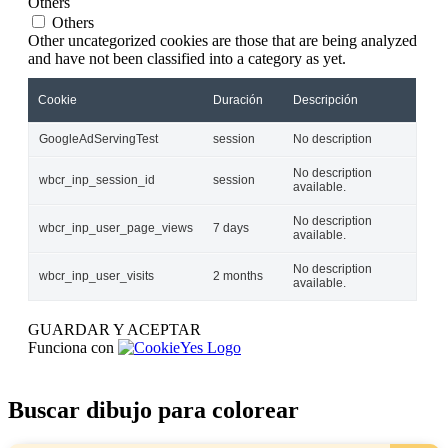
Others
Others
Other uncategorized cookies are those that are being analyzed
and have not been classified into a category as yet.
Cookie
Duración
Descripción
GoogleAdServingTest
session
No description
No description
wbcr_inp_session_id
session
available.
No description
wbcr_inp_user_page_views
7 days
available.
No description
wbcr_inp_user_visits
2 months
available.
GUARDAR Y ACEPTAR
Funciona con
Buscar dibujo para colorear