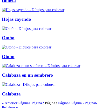
cometa
Hojas cayendo
Otoño
Otoño
Calabaza en un sombrero
Calabaza
« Anterior
Página
1
Página
2
Página
3
Página
4
Página
5
Página
6
Próximo »