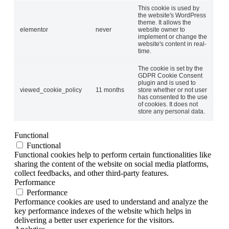
This cookie is used by
the website's WordPress
theme. It allows the
elementor
never
website owner to
implement or change the
website's content in real-
time.
The cookie is set by the
GDPR Cookie Consent
plugin and is used to
viewed_cookie_policy
11 months
store whether or not user
has consented to the use
of cookies. It does not
store any personal data.
Functional
Functional
Functional cookies help to perform certain functionalities like
sharing the content of the website on social media platforms,
collect feedbacks, and other third-party features.
Performance
Performance
Performance cookies are used to understand and analyze the
key performance indexes of the website which helps in
delivering a better user experience for the visitors.