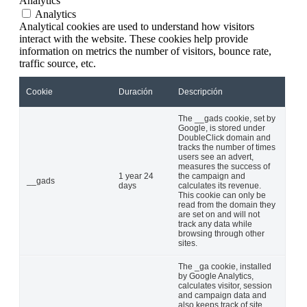
Analytics
Analytics
Analytical cookies are used to understand how visitors
interact with the website. These cookies help provide
information on metrics the number of visitors, bounce rate,
traffic source, etc.
Cookie
Duración
Descripción
The __gads cookie, set by
Google, is stored under
DoubleClick domain and
tracks the number of times
users see an advert,
measures the success of
1 year 24
the campaign and
__gads
days
calculates its revenue.
This cookie can only be
read from the domain they
are set on and will not
track any data while
browsing through other
sites.
The _ga cookie, installed
by Google Analytics,
calculates visitor, session
and campaign data and
also keeps track of site