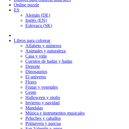
Online puzzle
ES
Alemán (DE)
Inglés (EN)
Eslovaco (SK)
Libros para colorear
Alfabeto y números
Animales y naturaleza
Casa y vida
Cuentos de hadas y hadas
Deporte
Dinosaurios
El universo
Flores
Frutas y vegetales
Gente
Halloween y otoño
Invierno y navidad
Mandalas
Música e instrumentos musicales
Peluches y caballos
Primavera y pascua
San Valentín y amor