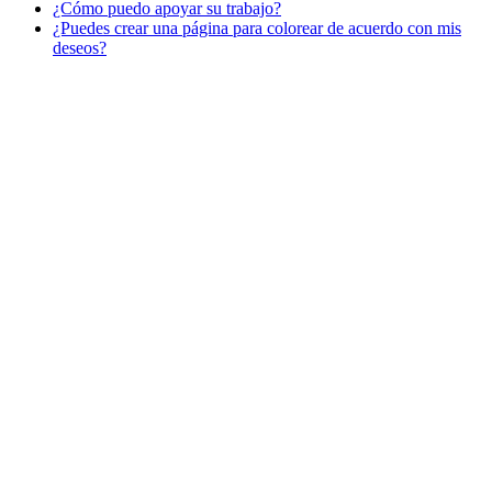
¿Cómo puedo apoyar su trabajo?
Libros para colorear para niños
¿Puedes crear una página para colorear de acuerdo con mis
Nezaradené
deseos?
Sin categorizar