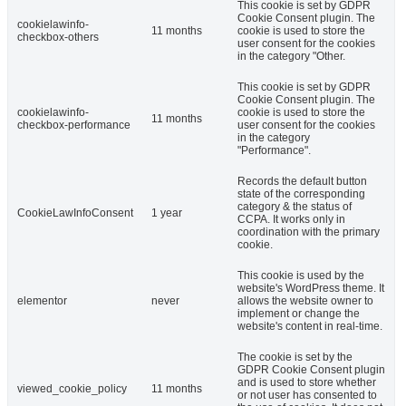
This cookie is set by GDPR
Cookie Consent plugin. The
cookielawinfo-
11 months
cookie is used to store the
checkbox-others
user consent for the cookies
in the category "Other.
This cookie is set by GDPR
Cookie Consent plugin. The
cookielawinfo-
cookie is used to store the
11 months
checkbox-performance
user consent for the cookies
in the category
"Performance".
Records the default button
state of the corresponding
category & the status of
CookieLawInfoConsent
1 year
CCPA. It works only in
coordination with the primary
cookie.
This cookie is used by the
website's WordPress theme. It
elementor
never
allows the website owner to
implement or change the
website's content in real-time.
The cookie is set by the
GDPR Cookie Consent plugin
and is used to store whether
viewed_cookie_policy
11 months
or not user has consented to