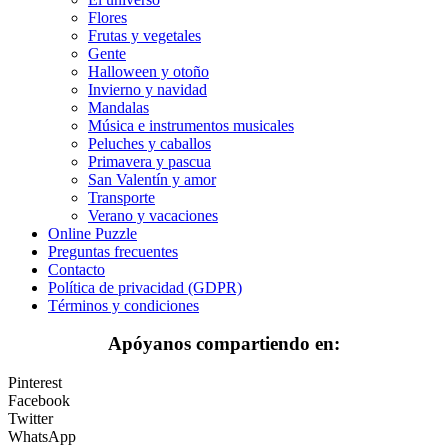
Flores
Dinosaurios
Frutas y vegetales
Gente
El universo
Halloween y otoño
Invierno y navidad
Flores
Mandalas
Música e instrumentos musicales
Frutas y vegetales
Peluches y caballos
Primavera y pascua
Gente
San Valentín y amor
Halloween y otoño
Transporte
Verano y vacaciones
Invierno y navidad
Online Puzzle
Preguntas frecuentes
Mandalas
Contacto
Política de privacidad (GDPR)
Música e instrumentos musicales
Términos y condiciones
Peluches y caballos
Apóyanos compartiendo en:
Primavera y pascua
Pinterest
San Valentín y amor
Facebook
Twitter
Transporte
WhatsApp