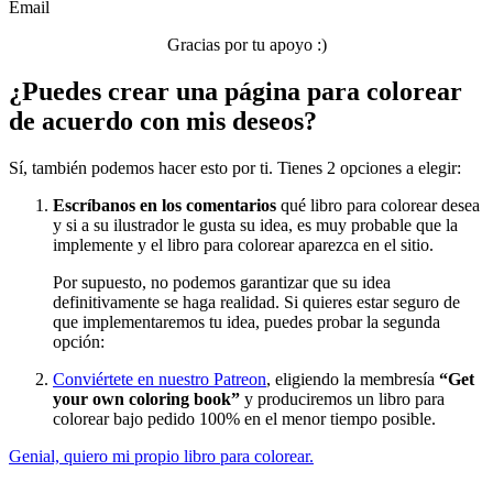
Email
Verano y vacaciones
Gracias por tu apoyo :)
Libros para colorear para niños
¿Puedes crear una página para colorear
Nezaradené
de acuerdo con mis deseos?
Sin categorizar
Sí, también podemos hacer esto por ti. Tienes 2 opciones a elegir:
Escríbanos en los comentarios
qué libro para colorear desea
y si a su ilustrador le gusta su idea, es muy probable que la
implemente y el libro para colorear aparezca en el sitio.
Por supuesto, no podemos garantizar que su idea
definitivamente se haga realidad. Si quieres estar seguro de
que implementaremos tu idea, puedes probar la segunda
opción:
Conviértete en nuestro Patreon
, eligiendo la membresía
“Get
your own coloring book”
y produciremos un libro para
colorear bajo pedido 100% en el menor tiempo posible.
Genial, quiero mi propio libro para colorear.