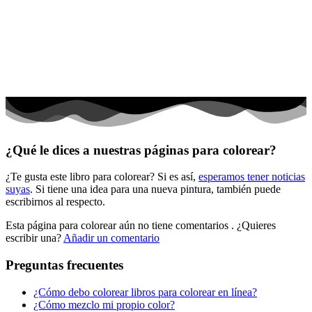
El universo
Flores
Frutas y vegetales
Gente
Halloween y otoño
Invierno y navidad
¿Qué le dices a nuestras páginas para colorear?
Mandalas
¿Te gusta este libro para colorear? Si es así,
esperamos tener noticias
Música e instrumentos musicales
suyas
. Si tiene una idea para una nueva pintura, también puede
escribirnos al respecto.
Peluches y caballos
Esta página para colorear aún no tiene comentarios
. ¿Quieres
Primavera y pascua
escribir una?
Añadir un comentario
San Valentín y amor
Preguntas frecuentes
Transporte
¿Cómo debo colorear libros para colorear en línea?
Verano y vacaciones
¿Cómo mezclo mi propio color?