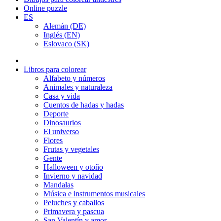
Online puzzle
ES
Alemán (DE)
Inglés (EN)
Eslovaco (SK)
Libros para colorear
Alfabeto y números
Animales y naturaleza
Casa y vida
Cuentos de hadas y hadas
Deporte
Dinosaurios
El universo
Flores
Frutas y vegetales
Gente
Halloween y otoño
Invierno y navidad
Mandalas
Música e instrumentos musicales
Peluches y caballos
Primavera y pascua
San Valentín y amor