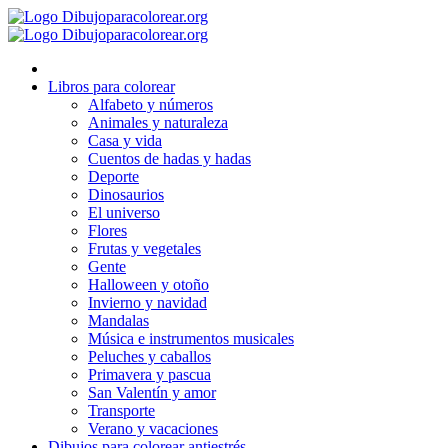
Ir
al
contenido
Libros para colorear
Alfabeto y números
Animales y naturaleza
Casa y vida
Cuentos de hadas y hadas
Deporte
Dinosaurios
El universo
Flores
Frutas y vegetales
Gente
Halloween y otoño
Invierno y navidad
Mandalas
Música e instrumentos musicales
Peluches y caballos
Primavera y pascua
San Valentín y amor
Transporte
Verano y vacaciones
Dibujos para colorear antiestrés