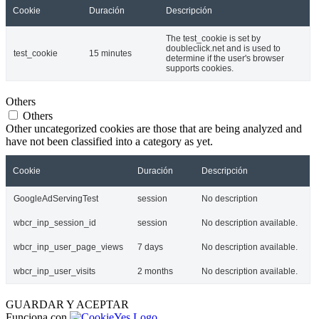
Cookie
Duración
Descripción
The test_cookie is set by
doubleclick.net and is used to
test_cookie
15 minutes
determine if the user's browser
supports cookies.
Others
Others
Other uncategorized cookies are those that are being analyzed and
have not been classified into a category as yet.
Cookie
Duración
Descripción
GoogleAdServingTest
session
No description
wbcr_inp_session_id
session
No description available.
wbcr_inp_user_page_views
7 days
No description available.
wbcr_inp_user_visits
2 months
No description available.
GUARDAR Y ACEPTAR
Funciona con