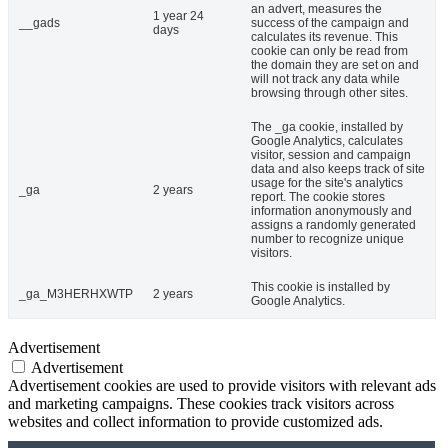
an advert, measures the
1 year 24
__gads
success of the campaign and
days
calculates its revenue. This
cookie can only be read from
the domain they are set on and
will not track any data while
browsing through other sites.
The _ga cookie, installed by
Google Analytics, calculates
visitor, session and campaign
data and also keeps track of site
usage for the site's analytics
_ga
2 years
report. The cookie stores
information anonymously and
assigns a randomly generated
number to recognize unique
visitors.
This cookie is installed by
_ga_M3HERHXWTP
2 years
Google Analytics.
Advertisement
Advertisement
Advertisement cookies are used to provide visitors with relevant ads
and marketing campaigns. These cookies track visitors across
websites and collect information to provide customized ads.