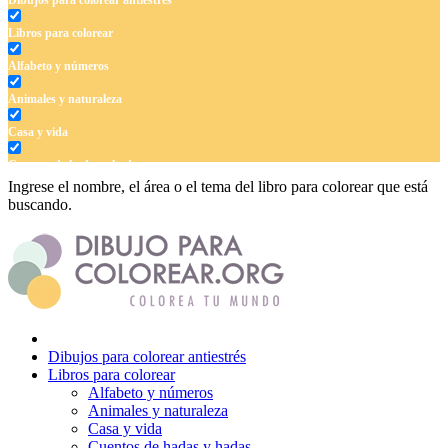
Libros para colorear
Alfabeto y números
Animales y naturaleza
Casa y vida
Cuentos de hadas y hadas
Ingrese el nombre, el área o el tema del libro para colorear que está
Deporte
buscando.
Dinosaurios
El universo
Flores
Frutas y vegetales
Dibujos para colorear antiestrés
Gente
Libros para colorear
Alfabeto y números
Halloween y otoño
Animales y naturaleza
Casa y vida
Invierno y navidad
Cuentos de hadas y hadas