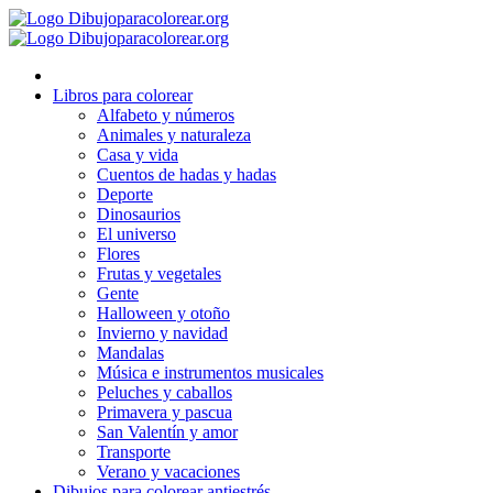
Ir
al
contenido
Libros para colorear
Alfabeto y números
Animales y naturaleza
Casa y vida
Cuentos de hadas y hadas
Deporte
Dinosaurios
El universo
Flores
Frutas y vegetales
Gente
Halloween y otoño
Invierno y navidad
Mandalas
Música e instrumentos musicales
Peluches y caballos
Primavera y pascua
San Valentín y amor
Transporte
Verano y vacaciones
Dibujos para colorear antiestrés