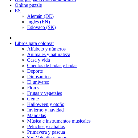
Online puzzle
ES
Alemán (DE)
Inglés (EN)
Eslovaco (SK)
Libros para colorear
Alfabeto y números
Animales y naturaleza
Casa y vida
Cuentos de hadas y hadas
Deporte
Dinosaurios
El universo
Flores
Frutas y vegetales
Gente
Halloween y otoño
Invierno y navidad
Mandalas
Música e instrumentos musicales
Peluches y caballos
Primavera y pascua
San Valentín y amor