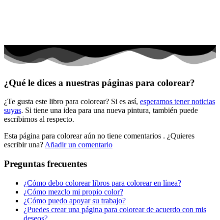
Peluches y caballos
Primavera y pascua
San Valentín y amor
Transporte
Verano y vacaciones
¿Qué le dices a nuestras páginas para colorear?
Libros para colorear para niños
¿Te gusta este libro para colorear? Si es así,
esperamos tener noticias
Nezaradené
suyas
. Si tiene una idea para una nueva pintura, también puede
Sin categorizar
escribirnos al respecto.
Esta página para colorear aún no tiene comentarios
. ¿Quieres
escribir una?
Añadir un comentario
Preguntas frecuentes
¿Cómo debo colorear libros para colorear en línea?
¿Cómo mezclo mi propio color?
¿Cómo puedo apoyar su trabajo?
¿Puedes crear una página para colorear de acuerdo con mis
deseos?