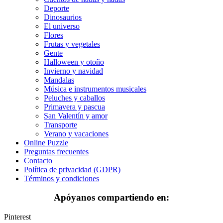
Mandalas
Deporte
Dinosaurios
Música e instrumentos musicales
El universo
Flores
Peluches y caballos
Frutas y vegetales
Gente
Primavera y pascua
Halloween y otoño
Invierno y navidad
San Valentín y amor
Mandalas
Música e instrumentos musicales
Transporte
Peluches y caballos
Verano y vacaciones
Primavera y pascua
San Valentín y amor
Libros para colorear para niños
Transporte
Verano y vacaciones
Nezaradené
Online Puzzle
Preguntas frecuentes
Sin categorizar
Contacto
Política de privacidad (GDPR)
Términos y condiciones
Apóyanos compartiendo en:
Pinterest