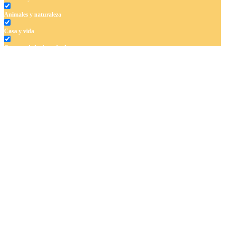
Animales y naturaleza
Casa y vida
Cuentos de hadas y hadas
Deporte
Dinosaurios
El universo
Flores
Frutas y vegetales
Gente
Halloween y otoño
Invierno y navidad
Mandalas
Música e instrumentos musicales