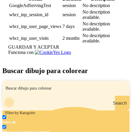
GoogleAdServingTest
session
No description
No description
wbcr_inp_session_id
session
available.
No description
wbcr_inp_user_page_views
7 days
available.
No description
wbcr_inp_user_visits
2 months
available.
GUARDAR Y ACEPTAR
Funciona con
Buscar dibujo para colorear
Search
Filter by Kategórie
Select all
Dibujos para colorear antiestrés