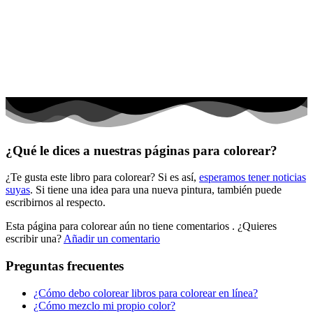
El universo
Flores
Frutas y vegetales
Gente
Halloween y otoño
Invierno y navidad
¿Qué le dices a nuestras páginas para colorear?
Mandalas
¿Te gusta este libro para colorear? Si es así,
esperamos tener noticias
Música e instrumentos musicales
suyas
. Si tiene una idea para una nueva pintura, también puede
escribirnos al respecto.
Peluches y caballos
Esta página para colorear aún no tiene comentarios
. ¿Quieres
Primavera y pascua
escribir una?
Añadir un comentario
San Valentín y amor
Preguntas frecuentes
Transporte
¿Cómo debo colorear libros para colorear en línea?
Verano y vacaciones
¿Cómo mezclo mi propio color?