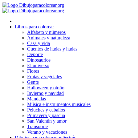
Ir
al
contenido
Libros para colorear
Alfabeto y números
Animales y naturaleza
Casa y vida
Cuentos de hadas y hadas
Deporte
Dinosaurios
El universo
Flores
Frutas y vegetales
Gente
Halloween y otoño
Invierno y navidad
Mandalas
Música e instrumentos musicales
Peluches y caballos
Primavera y pascua
San Valentín y amor
Transporte
Verano y vacaciones
Dibujos para colorear antiestrés