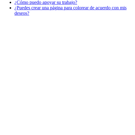
¿Cómo puedo apoyar su trabajo?
Libros para colorear para niños
¿Puedes crear una página para colorear de acuerdo con mis
Nezaradené
deseos?
Sin categorizar