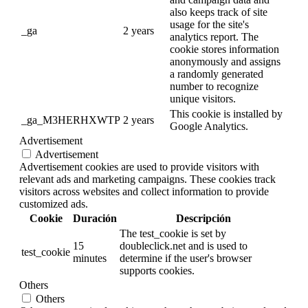
also keeps track of site
usage for the site's
_ga
2 years
analytics report. The
cookie stores information
anonymously and assigns
a randomly generated
number to recognize
unique visitors.
This cookie is installed by
_ga_M3HERHXWTP
2 years
Google Analytics.
Advertisement
Advertisement
Advertisement cookies are used to provide visitors with
relevant ads and marketing campaigns. These cookies track
visitors across websites and collect information to provide
customized ads.
Cookie
Duración
Descripción
The test_cookie is set by
15
doubleclick.net and is used to
test_cookie
minutes
determine if the user's browser
supports cookies.
Others
Others