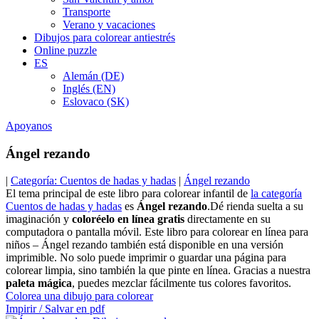
Transporte
Verano y vacaciones
Dibujos para colorear antiestrés
Online puzzle
ES
Alemán (DE)
Inglés (EN)
Eslovaco (SK)
Apoyanos
Ángel rezando
|
Categoría: Cuentos de hadas y hadas
|
Ángel rezando
El tema principal de este libro para colorear infantil de
la categoría
Cuentos de hadas y hadas
es
Ángel rezando
.Dé rienda suelta a su
imaginación y
coloréelo en línea gratis
directamente en su
computadora o pantalla móvil. Este libro para colorear en línea para
niños – Ángel rezando también está disponible en una versión
imprimible. No solo puede imprimir o guardar una página para
colorear limpia, sino también la que pinte en línea. Gracias a nuestra
paleta mágica
, puedes mezclar fácilmente tus colores favoritos.
Colorea una dibujo para colorear
Impirir / Salvar en pdf