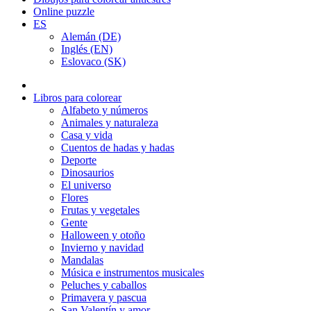
Online puzzle
ES
Alemán (DE)
Inglés (EN)
Eslovaco (SK)
Libros para colorear
Alfabeto y números
Animales y naturaleza
Casa y vida
Cuentos de hadas y hadas
Deporte
Dinosaurios
El universo
Flores
Frutas y vegetales
Gente
Halloween y otoño
Invierno y navidad
Mandalas
Música e instrumentos musicales
Peluches y caballos
Primavera y pascua
San Valentín y amor