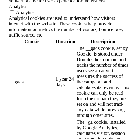
delivering a better user experience for the visitors.
Analytics
Analytics
Analytical cookies are used to understand how visitors
interact with the website. These cookies help provide
information on metrics the number of visitors, bounce rate,
traffic source, etc.
Cookie
Duración
Descripción
The __gads cookie, set by
Google, is stored under
DoubleClick domain and
tracks the number of times
users see an advert,
measures the success of
1 year 24
__gads
the campaign and
days
calculates its revenue. This
cookie can only be read
from the domain they are
set on and will not track
any data while browsing
through other sites.
The _ga cookie, installed
by Google Analytics,
calculates visitor, session
and campaign data and