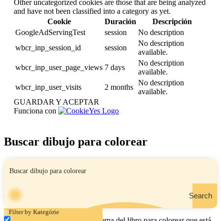
Other uncategorized cookies are those that are being analyzed
and have not been classified into a category as yet.
Cookie
Duración
Descripción
GoogleAdServingTest
session
No description
No description
wbcr_inp_session_id
session
available.
No description
wbcr_inp_user_page_views
7 days
available.
No description
wbcr_inp_user_visits
2 months
available.
GUARDAR Y ACEPTAR
Funciona con
Buscar dibujo para colorear
Search
Filter by Kategórie
Ingrese el nombre, el área o el tema del libro para colorear que está