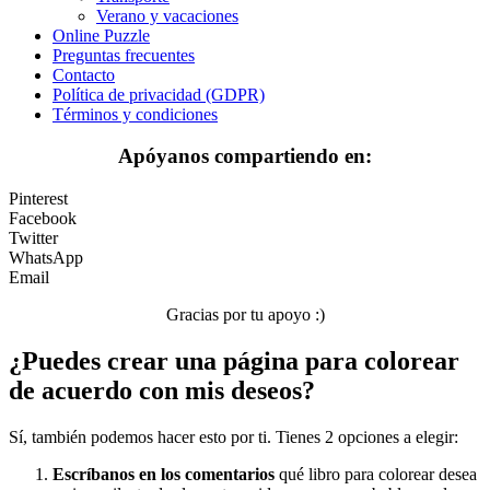
Verano y vacaciones
Invierno y navidad
Online Puzzle
Preguntas frecuentes
Mandalas
Contacto
Política de privacidad (GDPR)
Música e instrumentos musicales
Términos y condiciones
Peluches y caballos
Apóyanos compartiendo en:
Primavera y pascua
Pinterest
San Valentín y amor
Facebook
Twitter
Transporte
WhatsApp
Email
Verano y vacaciones
Gracias por tu apoyo :)
Libros para colorear para niños
¿Puedes crear una página para colorear
Nezaradené
de acuerdo con mis deseos?
Sin categorizar
Sí, también podemos hacer esto por ti. Tienes 2 opciones a elegir:
Escríbanos en los comentarios
qué libro para colorear desea