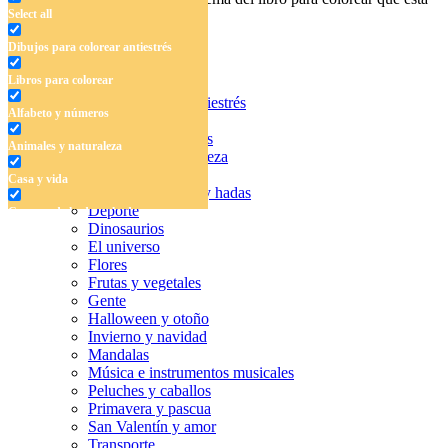
Select all
buscando.
Dibujos para colorear antiestrés
Libros para colorear
Dibujos para colorear antiestrés
Alfabeto y números
Libros para colorear
Alfabeto y números
Animales y naturaleza
Animales y naturaleza
Casa y vida
Casa y vida
Cuentos de hadas y hadas
Deporte
Cuentos de hadas y hadas
Dinosaurios
Deporte
El universo
Flores
Dinosaurios
Frutas y vegetales
Gente
El universo
Halloween y otoño
Invierno y navidad
Flores
Mandalas
Música e instrumentos musicales
Frutas y vegetales
Peluches y caballos
Primavera y pascua
Gente
San Valentín y amor
Halloween y otoño
Transporte