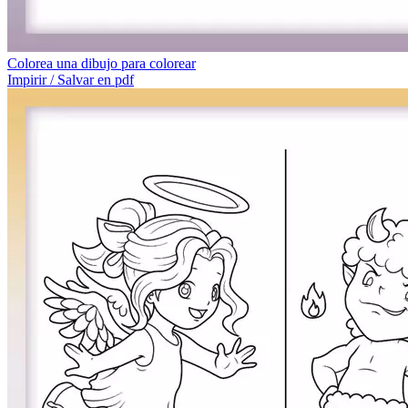
Colorea una dibujo para colorear
Impirir / Salvar en pdf