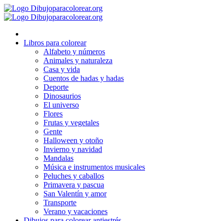
Ir
al
contenido
Libros para colorear
Alfabeto y números
Animales y naturaleza
Casa y vida
Cuentos de hadas y hadas
Deporte
Dinosaurios
El universo
Flores
Frutas y vegetales
Gente
Halloween y otoño
Invierno y navidad
Mandalas
Música e instrumentos musicales
Peluches y caballos
Primavera y pascua
San Valentín y amor
Transporte
Verano y vacaciones
Dibujos para colorear antiestrés