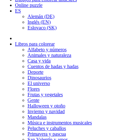
Online puzzle
ES
Alemán (DE)
Inglés (EN)
Eslovaco (SK)
Libros para colorear
Alfabeto y números
Animales y naturaleza
Casa y vida
Cuentos de hadas y hadas
Deporte
Dinosaurios
El universo
Flores
Frutas y vegetales
Gente
Halloween y otoño
Invierno y navidad
Mandalas
Música e instrumentos musicales
Peluches y caballos
Primavera y pascua
San Valentín y amor