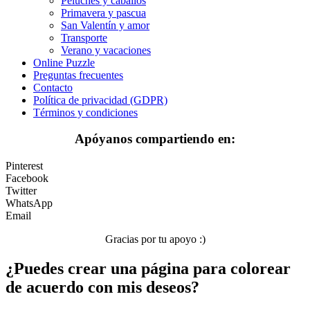
Peluches y caballos
Primavera y pascua
Gente
San Valentín y amor
Halloween y otoño
Transporte
Verano y vacaciones
Invierno y navidad
Online Puzzle
Preguntas frecuentes
Mandalas
Contacto
Política de privacidad (GDPR)
Música e instrumentos musicales
Términos y condiciones
Peluches y caballos
Apóyanos compartiendo en:
Primavera y pascua
Pinterest
San Valentín y amor
Facebook
Twitter
Transporte
WhatsApp
Email
Verano y vacaciones
Gracias por tu apoyo :)
Libros para colorear para niños
¿Puedes crear una página para colorear
Nezaradené
de acuerdo con mis deseos?
Sin categorizar