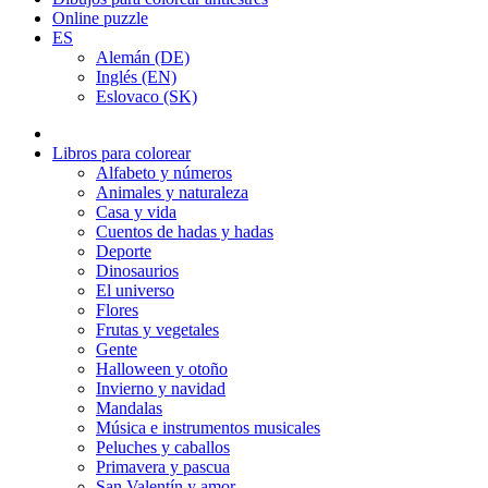
Online puzzle
ES
Alemán (DE)
Inglés (EN)
Eslovaco (SK)
Libros para colorear
Alfabeto y números
Animales y naturaleza
Casa y vida
Cuentos de hadas y hadas
Deporte
Dinosaurios
El universo
Flores
Frutas y vegetales
Gente
Halloween y otoño
Invierno y navidad
Mandalas
Música e instrumentos musicales
Peluches y caballos
Primavera y pascua
San Valentín y amor