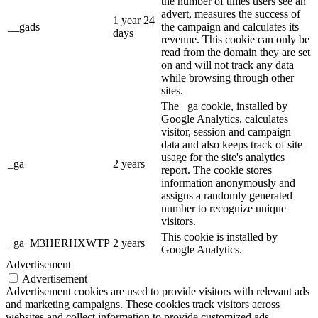
the number of times users see an
advert, measures the success of
1 year 24
__gads
the campaign and calculates its
days
revenue. This cookie can only be
read from the domain they are set
on and will not track any data
while browsing through other
sites.
The _ga cookie, installed by
Google Analytics, calculates
visitor, session and campaign
data and also keeps track of site
usage for the site's analytics
_ga
2 years
report. The cookie stores
information anonymously and
assigns a randomly generated
number to recognize unique
visitors.
This cookie is installed by
_ga_M3HERHXWTP
2 years
Google Analytics.
Advertisement
Advertisement
Advertisement cookies are used to provide visitors with relevant ads
and marketing campaigns. These cookies track visitors across
websites and collect information to provide customized ads.