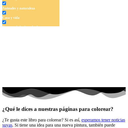
Animales y naturaleza
Casa y vida
Cuentos de hadas y hadas
Deporte
Dinosaurios
El universo
Flores
Frutas y vegetales
Gente
Halloween y otoño
Invierno y navidad
¿Qué le dices a nuestras páginas para colorear?
Mandalas
¿Te gusta este libro para colorear? Si es así,
esperamos tener noticias
Música e instrumentos musicales
suyas
. Si tiene una idea para una nueva pintura, también puede