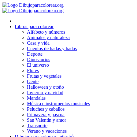
Ir
al
contenido
Libros para colorear
Alfabeto y números
Animales y naturaleza
Casa y vida
Cuentos de hadas y hadas
Deporte
Dinosaurios
El universo
Flores
Frutas y vegetales
Gente
Halloween y otoño
Invierno y navidad
Mandalas
Música e instrumentos musicales
Peluches y caballos
Primavera y pascua
San Valentín y amor
Transporte
Verano y vacaciones
Dibujos para colorear antiestrés