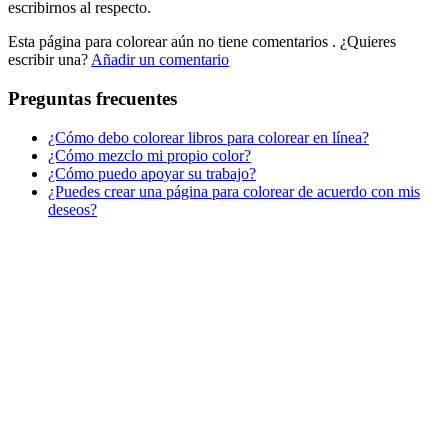
escribirnos al respecto.
Peluches y caballos
Esta página para colorear aún no tiene comentarios
. ¿Quieres
Primavera y pascua
escribir una?
Añadir un comentario
San Valentín y amor
Preguntas frecuentes
Transporte
¿Cómo debo colorear libros para colorear en línea?
Verano y vacaciones
¿Cómo mezclo mi propio color?
¿Cómo puedo apoyar su trabajo?
Libros para colorear para niños
¿Puedes crear una página para colorear de acuerdo con mis
Nezaradené
deseos?
Sin categorizar