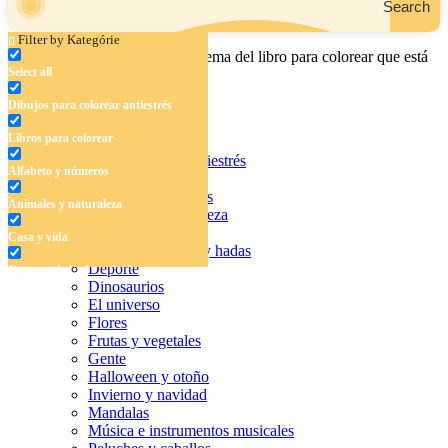
Search
Filter by Kategórie
Ingrese el nombre, el área o el tema del libro para colorear que está
Select all
buscando.
Dibujos para colorear antiestrés
Libros para colorear
Dibujos para colorear antiestrés
Alfabeto y números
Libros para colorear
Alfabeto y números
Animales y naturaleza
Animales y naturaleza
Casa y vida
Casa y vida
Cuentos de hadas y hadas
Deporte
Cuentos de hadas y hadas
Dinosaurios
Deporte
El universo
Flores
Dinosaurios
Frutas y vegetales
Gente
El universo
Halloween y otoño
Invierno y navidad
Flores
Mandalas
Música e instrumentos musicales
Frutas y vegetales