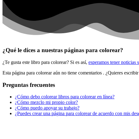
¿Qué le dices a nuestras páginas para colorear?
¿Te gusta este libro para colorear? Si es así,
esperamos tener noticias 
Esta página para colorear aún no tiene comentarios
. ¿Quieres escribi
Preguntas frecuentes
¿Cómo debo colorear libros para colorear en línea?
¿Cómo mezclo mi propio color?
¿Cómo puedo apoyar su trabajo?
¿Puedes crear una página para colorear de acuerdo con mis des