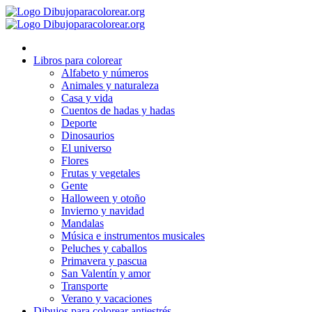
Ir
al
contenido
Libros para colorear
Alfabeto y números
Animales y naturaleza
Casa y vida
Cuentos de hadas y hadas
Deporte
Dinosaurios
El universo
Flores
Frutas y vegetales
Gente
Halloween y otoño
Invierno y navidad
Mandalas
Música e instrumentos musicales
Peluches y caballos
Primavera y pascua
San Valentín y amor
Transporte
Verano y vacaciones
Dibujos para colorear antiestrés