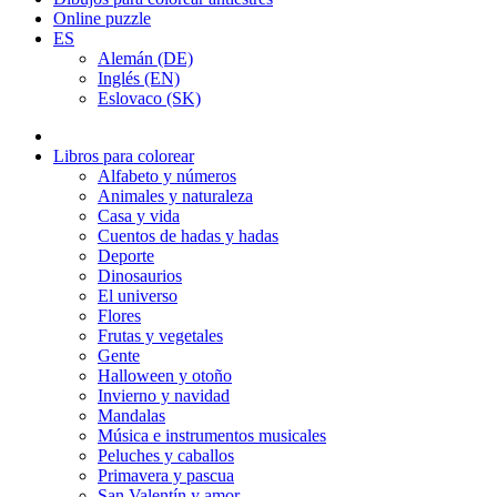
Online puzzle
ES
Alemán (DE)
Inglés (EN)
Eslovaco (SK)
Libros para colorear
Alfabeto y números
Animales y naturaleza
Casa y vida
Cuentos de hadas y hadas
Deporte
Dinosaurios
El universo
Flores
Frutas y vegetales
Gente
Halloween y otoño
Invierno y navidad
Mandalas
Música e instrumentos musicales
Peluches y caballos
Primavera y pascua
San Valentín y amor