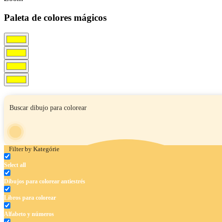
Paleta de colores mágicos
Filter by Kategórie
Select all
Dibujos para colorear antiestrés
Libros para colorear
Alfabeto y números