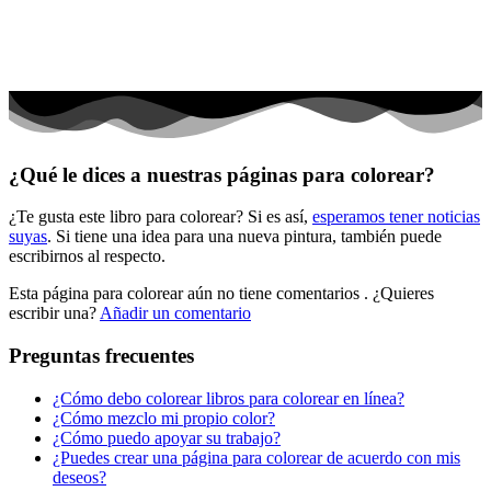
Flores
Frutas y vegetales
Gente
Halloween y otoño
Invierno y navidad
¿Qué le dices a nuestras páginas para colorear?
Mandalas
¿Te gusta este libro para colorear? Si es así,
esperamos tener noticias
Música e instrumentos musicales
suyas
. Si tiene una idea para una nueva pintura, también puede
escribirnos al respecto.
Peluches y caballos
Esta página para colorear aún no tiene comentarios
. ¿Quieres
Primavera y pascua
escribir una?
Añadir un comentario
San Valentín y amor
Preguntas frecuentes
Transporte
¿Cómo debo colorear libros para colorear en línea?
Verano y vacaciones
¿Cómo mezclo mi propio color?
¿Cómo puedo apoyar su trabajo?
Libros para colorear para niños
¿Puedes crear una página para colorear de acuerdo con mis
Nezaradené
deseos?