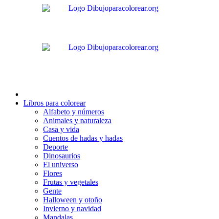
Ir
al
contenido
Libros para colorear
Alfabeto y números
Animales y naturaleza
Casa y vida
Cuentos de hadas y hadas
Deporte
Dinosaurios
El universo
Flores
Frutas y vegetales
Gente
Halloween y otoño
Invierno y navidad
Mandalas