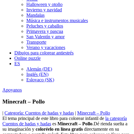
Halloween y otoño
Invierno y navidad
Mandalas
Música e instrumentos musicales
Peluches y caballos
Primavera y pascua
San Valentín y amor
Transporte
Verano y vacaciones
Dibujos para colorear antiestrés
Online puzzle
ES
Alemán (DE)
Inglés (EN)
Eslovaco (SK)
Apoyanos
Minecraft – Pollo
|
Categoría: Cuentos de hadas y hadas
|
Minecraft – Pollo
El tema principal de este libro para colorear infantil de
la categoría
Cuentos de hadas y hadas
es
Minecraft – Pollo
.Dé rienda suelta a
su imaginación y
coloréelo en línea gratis
directamente en su