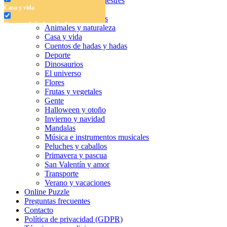
Dibujos para colorear antiestrés
Casa y vida
Libros para colorear
Alfabeto y números
Cuentos de hadas y hadas
Animales y naturaleza
Casa y vida
Deporte
Cuentos de hadas y hadas
Deporte
Dinosaurios
Dinosaurios
El universo
El universo
Flores
Frutas y vegetales
Flores
Gente
Frutas y vegetales
Halloween y otoño
Invierno y navidad
Gente
Mandalas
Música e instrumentos musicales
Halloween y otoño
Peluches y caballos
Primavera y pascua
Invierno y navidad
San Valentín y amor
Transporte
Mandalas
Verano y vacaciones
Online Puzzle
Música e instrumentos musicales
Preguntas frecuentes
Peluches y caballos
Contacto
Política de privacidad (GDPR)
Primavera y pascua