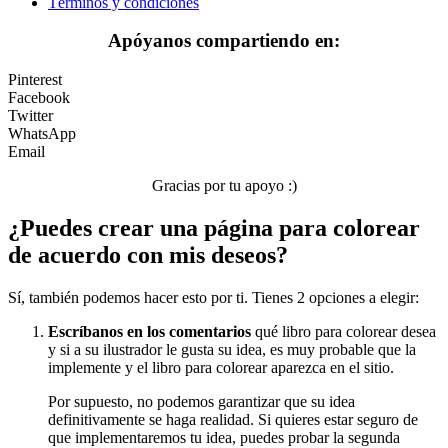
Términos y condiciones
San Valentín y amor
Apóyanos compartiendo en:
Transporte
Pinterest
Verano y vacaciones
Facebook
Twitter
Libros para colorear para niños
WhatsApp
Email
Nezaradené
Gracias por tu apoyo :)
Sin categorizar
¿Puedes crear una página para colorear
de acuerdo con mis deseos?
Sí, también podemos hacer esto por ti. Tienes 2 opciones a elegir:
Escríbanos en los comentarios
qué libro para colorear desea
y si a su ilustrador le gusta su idea, es muy probable que la
implemente y el libro para colorear aparezca en el sitio.
Por supuesto, no podemos garantizar que su idea
definitivamente se haga realidad. Si quieres estar seguro de
que implementaremos tu idea, puedes probar la segunda