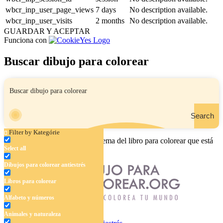
wbcr_inp_user_page_views
7 days
No description available.
wbcr_inp_user_visits
2 months
No description available.
GUARDAR Y ACEPTAR
Funciona con
Buscar dibujo para colorear
Search
Filter by Kategórie
Ingrese el nombre, el área o el tema del libro para colorear que está
Select all
buscando.
Dibujos para colorear antiestrés
Libros para colorear
Alfabeto y números
Animales y naturaleza