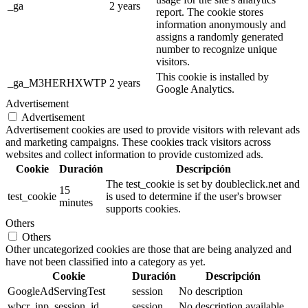
_ga
2 years
report. The cookie stores
information anonymously and
assigns a randomly generated
number to recognize unique
visitors.
This cookie is installed by
_ga_M3HERHXWTP
2 years
Google Analytics.
Advertisement
Advertisement
Advertisement cookies are used to provide visitors with relevant ads
and marketing campaigns. These cookies track visitors across
websites and collect information to provide customized ads.
Cookie
Duración
Descripción
The test_cookie is set by doubleclick.net and
15
test_cookie
is used to determine if the user's browser
minutes
supports cookies.
Others
Others
Other uncategorized cookies are those that are being analyzed and
have not been classified into a category as yet.
Cookie
Duración
Descripción
GoogleAdServingTest
session
No description
wbcr_inp_session_id
session
No description available.