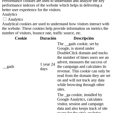
Performance cookies are used to understand and analyze the key
performance indexes of the website which helps in delivering a
better user experience for the visitors.
Analytics
Analytics
Analytical cookies are used to understand how visitors interact with
the website. These cookies help provide information on metrics the
number of visitors, bounce rate, traffic source, etc.
Cookie
Duración
Descripción
The __gads cookie, set by
Google, is stored under
DoubleClick domain and tracks
the number of times users see an
advert, measures the success of
1 year 24
__gads
the campaign and calculates its
days
revenue. This cookie can only be
read from the domain they are set
on and will not track any data
while browsing through other
sites.
The _ga cookie, installed by
Google Analytics, calculates
visitor, session and campaign
data and also keeps track of site
usage for the site's analytics