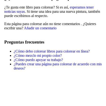
Peluches y caballos
¿Te gusta este libro para colorear? Si es así,
esperamos tener
noticias suyas
. Si tiene una idea para una nueva pintura, también
Primavera y pascua
puede escribirnos al respecto.
San Valentín y amor
Esta página para colorear aún no tiene comentarios
. ¿Quieres
escribir una?
Añadir un comentario
Transporte
Verano y vacaciones
Preguntas frecuentes
Libros para colorear para niños
¿Cómo debo colorear libros para colorear en línea?
Nezaradené
¿Cómo mezclo mi propio color?
¿Cómo puedo apoyar su trabajo?
Sin categorizar
¿Puedes crear una página para colorear de acuerdo con mis
deseos?