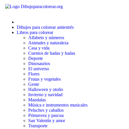
El universo
Flores
Frutas y vegetales
Dibujos para colorear antiestrés
Gente
Libros para colorear
Alfabeto y números
Halloween y otoño
Animales y naturaleza
Casa y vida
Invierno y navidad
Cuentos de hadas y hadas
Deporte
Mandalas
Dinosaurios
El universo
Música e instrumentos musicales
Flores
Peluches y caballos
Frutas y vegetales
Gente
Primavera y pascua
Halloween y otoño
Invierno y navidad
San Valentín y amor
Mandalas
Música e instrumentos musicales
Transporte
Peluches y caballos
Primavera y pascua
Verano y vacaciones
San Valentín y amor
Transporte
Libros para colorear para niños