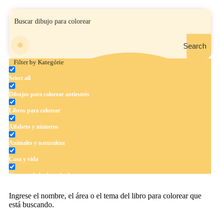
Search
Filter by Kategórie
Select all
Dibujos para colorear antiestrés
Libros para colorear
Alfabeto y números
Animales y naturaleza
Casa y vida
Cuentos de hadas y hadas
Deporte
Ingrese el nombre, el área o el tema del libro para colorear que
está buscando.
Dinosaurios