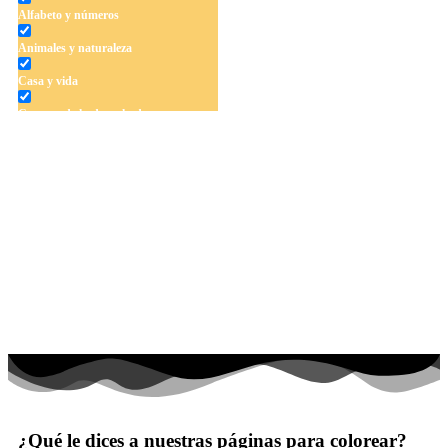
Alfabeto y números
Animales y naturaleza
Casa y vida
Cuentos de hadas y hadas
Deporte
Dinosaurios
El universo
Flores
Frutas y vegetales
Gente
Halloween y otoño
Invierno y navidad
Mandalas
¿Qué le dices a nuestras páginas para colorear?
Música e instrumentos musicales