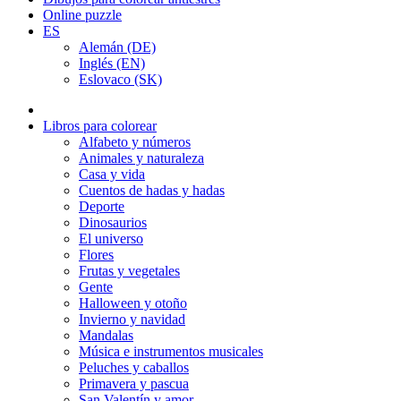
Online puzzle
ES
Alemán (DE)
Inglés (EN)
Eslovaco (SK)
Libros para colorear
Alfabeto y números
Animales y naturaleza
Casa y vida
Cuentos de hadas y hadas
Deporte
Dinosaurios
El universo
Flores
Frutas y vegetales
Gente
Halloween y otoño
Invierno y navidad
Mandalas
Música e instrumentos musicales
Peluches y caballos
Primavera y pascua
San Valentín y amor