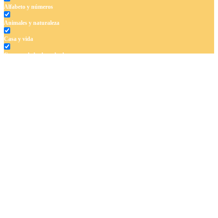
Alfabeto y números
Animales y naturaleza
Casa y vida
Cuentos de hadas y hadas
Deporte
Dinosaurios
El universo
Flores
Frutas y vegetales
Gente
Halloween y otoño
Invierno y navidad
Mandalas
Música e instrumentos musicales