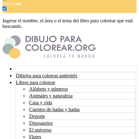
Casa y vida
Cuentos de hadas y hadas
Ingrese el nombre, el área o el tema del libro para colorear que está
Deporte
buscando.
Dinosaurios
El universo
Flores
Frutas y vegetales
Dibujos para colorear antiestrés
Gente
Libros para colorear
Halloween y otoño
Alfabeto y números
Animales y naturaleza
Invierno y navidad
Casa y vida
Mandalas
Cuentos de hadas y hadas
Deporte
Música e instrumentos musicales
Dinosaurios
Peluches y caballos
El universo
Flores
Primavera y pascua