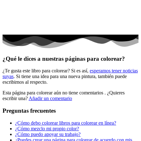
Peluches y caballos
Primavera y pascua
San Valentín y amor
Transporte
Verano y vacaciones
¿Qué le dices a nuestras páginas para colorear?
Libros para colorear para niños
¿Te gusta este libro para colorear? Si es así,
esperamos tener noticias
Nezaradené
suyas
. Si tiene una idea para una nueva pintura, también puede
Sin categorizar
escribirnos al respecto.
Esta página para colorear aún no tiene comentarios
. ¿Quieres
escribir una?
Añadir un comentario
Preguntas frecuentes
¿Cómo debo colorear libros para colorear en línea?
¿Cómo mezclo mi propio color?
¿Cómo puedo apoyar su trabajo?
¿Puedes crear una página para colorear de acuerdo con mis