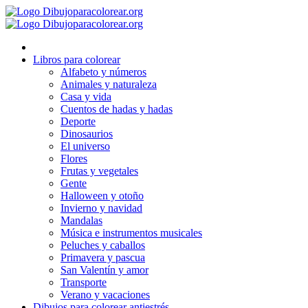
Ir
al
contenido
Libros para colorear
Alfabeto y números
Animales y naturaleza
Casa y vida
Cuentos de hadas y hadas
Deporte
Dinosaurios
El universo
Flores
Frutas y vegetales
Gente
Halloween y otoño
Invierno y navidad
Mandalas
Música e instrumentos musicales
Peluches y caballos
Primavera y pascua
San Valentín y amor
Transporte
Verano y vacaciones
Dibujos para colorear antiestrés