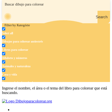
Search
Filter by Kategórie
Select all
Dibujos para colorear antiestrés
Libros para colorear
Alfabeto y números
Animales y naturaleza
Casa y vida
Cuentos de hadas y hadas
Ingrese el nombre, el área o el tema del libro para colorear que está
Deporte
buscando.
Dinosaurios
El universo