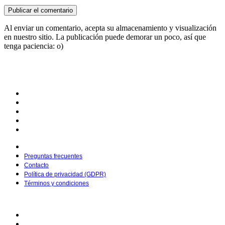
Al enviar un comentario, acepta su almacenamiento y visualización
en nuestro sitio. La publicación puede demorar un poco, así que
tenga paciencia: o)
© 2025 Dibujoparacolorear.org | Creado por
Pietro Media
Preguntas frecuentes
Contacto
Política de privacidad (GDPR)
Términos y condiciones
Preguntas frecuentes
Contacto
Política de privacidad (GDPR)
Términos y condiciones
© 2025 Dibujoparacolorear.org | Creado por
Pietro Media
Preguntas frecuentes