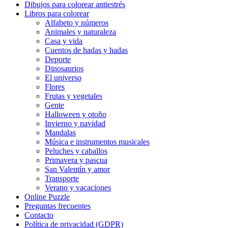
Dibujos para colorear antiestrés
Flores
Libros para colorear
Alfabeto y números
Frutas y vegetales
Animales y naturaleza
Casa y vida
Gente
Cuentos de hadas y hadas
Halloween y otoño
Deporte
Dinosaurios
Invierno y navidad
El universo
Flores
Mandalas
Frutas y vegetales
Gente
Música e instrumentos musicales
Halloween y otoño
Invierno y navidad
Peluches y caballos
Mandalas
Música e instrumentos musicales
Primavera y pascua
Peluches y caballos
San Valentín y amor
Primavera y pascua
San Valentín y amor
Transporte
Transporte
Verano y vacaciones
Verano y vacaciones
Online Puzzle
Preguntas frecuentes
Libros para colorear para niños
Contacto
Política de privacidad (GDPR)
Nezaradené