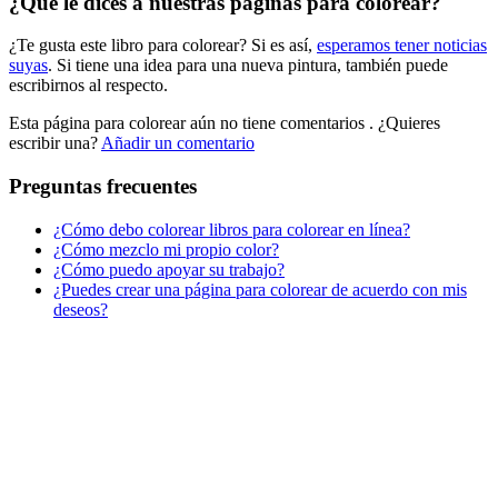
¿Qué le dices a nuestras páginas para colorear?
Libros para colorear para niños
¿Te gusta este libro para colorear? Si es así,
esperamos tener noticias
Nezaradené
suyas
. Si tiene una idea para una nueva pintura, también puede
Sin categorizar
escribirnos al respecto.
Esta página para colorear aún no tiene comentarios
. ¿Quieres
escribir una?
Añadir un comentario
Preguntas frecuentes
¿Cómo debo colorear libros para colorear en línea?
¿Cómo mezclo mi propio color?
¿Cómo puedo apoyar su trabajo?
¿Puedes crear una página para colorear de acuerdo con mis
deseos?