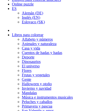
Online puzzle
ES
Alemán (DE)
Inglés (EN)
Eslovaco (SK)
Libros para colorear
Alfabeto y números
Animales y naturaleza
Casa y vida
Cuentos de hadas y hadas
Deporte
Dinosaurios
El universo
Flores
Frutas y vegetales
Gente
Halloween y otoño
Invierno y navidad
Mandalas
Música e instrumentos musicales
Peluches y caballos
Primavera y pascua
San Valentín y amor