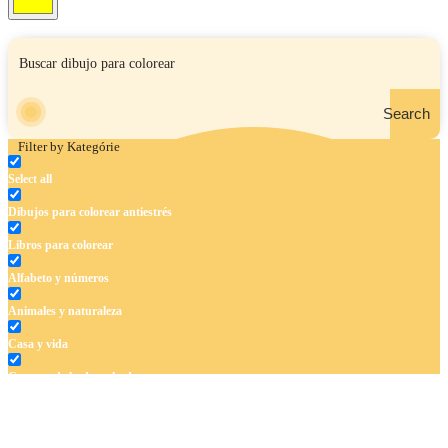
Search
Filter by Kategórie
Select all
Dibujos para colorear antiestrés
Libros para colorear
Alfabeto y números
Animales y naturaleza
Casa y vida
Cuentos de hadas y hadas
Deporte
Dinosaurios