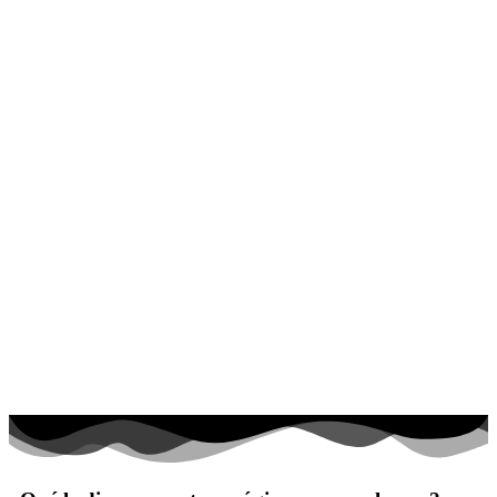
El universo
Flores
Frutas y vegetales
Gente
Halloween y otoño
Invierno y navidad
Mandalas
Música e instrumentos musicales
Peluches y caballos
Primavera y pascua
San Valentín y amor
Transporte
Verano y vacaciones