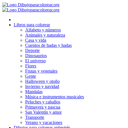
Ir
al
contenido
Libros para colorear
Alfabeto y números
Animales y naturaleza
Casa y vida
Cuentos de hadas y hadas
Deporte
Dinosaurios
El universo
Flores
Frutas y vegetales
Gente
Halloween y otoño
Invierno y navidad
Mandalas
Música e instrumentos musicales
Peluches y caballos
Primavera y pascua
San Valentín y amor
Transporte
Verano y vacaciones
Dibujos para colorear antiestrés