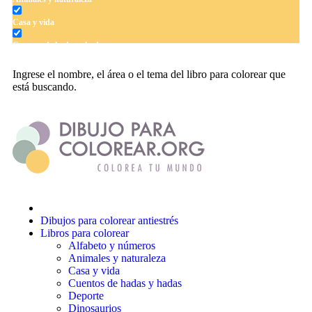
Casa y vida
Cuentos de hadas y hadas
Deporte
Ingrese el nombre, el área o el tema del libro para colorear que
está buscando.
Dinosaurios
El universo
Flores
Frutas y vegetales
Gente
Halloween y otoño
Dibujos para colorear antiestrés
Invierno y navidad
Libros para colorear
Alfabeto y números
Mandalas
Animales y naturaleza
Casa y vida
Música e instrumentos musicales
Cuentos de hadas y hadas
Deporte
Peluches y caballos
Dinosaurios