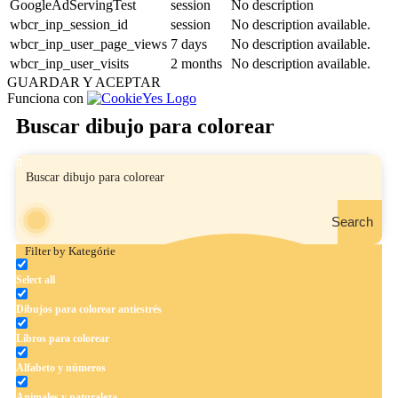
GoogleAdServingTest
session
No description
wbcr_inp_session_id
session
No description available.
wbcr_inp_user_page_views
7 days
No description available.
wbcr_inp_user_visits
2 months
No description available.
GUARDAR Y ACEPTAR
Funciona con
Buscar dibujo para colorear
Search
Filter by Kategórie
Select all
Dibujos para colorear antiestrés
Libros para colorear
Alfabeto y números
Animales y naturaleza