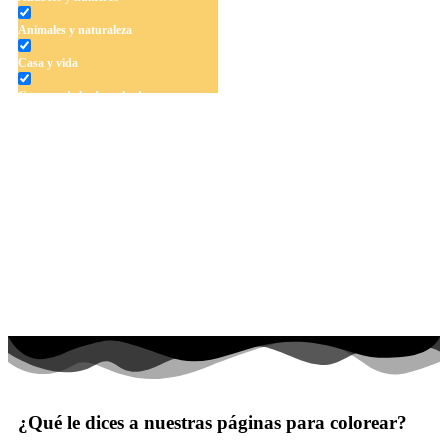
Animales y naturaleza
Casa y vida
Cuentos de hadas y hadas
Deporte
Dinosaurios
El universo
Flores
Frutas y vegetales
Gente
Halloween y otoño
Invierno y navidad
Mandalas
¿Qué le dices a nuestras páginas para colorear?
Música e instrumentos musicales