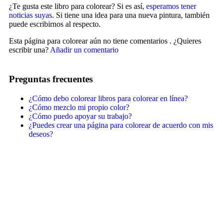
Peluches y caballos
¿Te gusta este libro para colorear? Si es así,
esperamos tener
noticias suyas
. Si tiene una idea para una nueva pintura, también
Primavera y pascua
puede escribirnos al respecto.
San Valentín y amor
Esta página para colorear aún no tiene comentarios
. ¿Quieres
escribir una?
Añadir un comentario
Transporte
Verano y vacaciones
Preguntas frecuentes
Libros para colorear para niños
¿Cómo debo colorear libros para colorear en línea?
Nezaradené
¿Cómo mezclo mi propio color?
¿Cómo puedo apoyar su trabajo?
Sin categorizar
¿Puedes crear una página para colorear de acuerdo con mis
deseos?