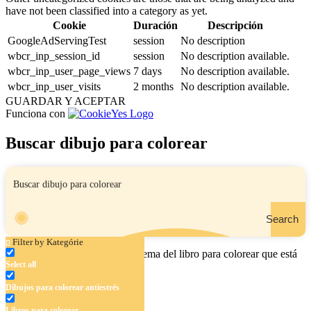
have not been classified into a category as yet.
Cookie
Duración
Descripción
GoogleAdServingTest
session
No description
wbcr_inp_session_id
session
No description available.
wbcr_inp_user_page_views
7 days
No description available.
wbcr_inp_user_visits
2 months
No description available.
GUARDAR Y ACEPTAR
Funciona con
Buscar dibujo para colorear
Search
Filter by Kategórie
Ingrese el nombre, el área o el tema del libro para colorear que está
Select all
buscando.
Dibujos para colorear antiestrés
Libros para colorear