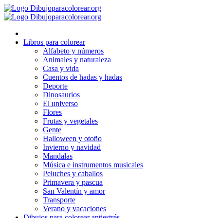
Ir
al
contenido
Libros para colorear
Alfabeto y números
Animales y naturaleza
Casa y vida
Cuentos de hadas y hadas
Deporte
Dinosaurios
El universo
Flores
Frutas y vegetales
Gente
Halloween y otoño
Invierno y navidad
Mandalas
Música e instrumentos musicales
Peluches y caballos
Primavera y pascua
San Valentín y amor
Transporte
Verano y vacaciones
Dibujos para colorear antiestrés