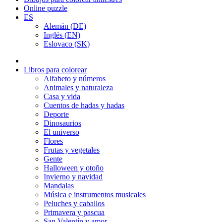
Online puzzle
ES
Alemán (DE)
Inglés (EN)
Eslovaco (SK)
Libros para colorear
Alfabeto y números
Animales y naturaleza
Casa y vida
Cuentos de hadas y hadas
Deporte
Dinosaurios
El universo
Flores
Frutas y vegetales
Gente
Halloween y otoño
Invierno y navidad
Mandalas
Música e instrumentos musicales
Peluches y caballos
Primavera y pascua
San Valentín y amor