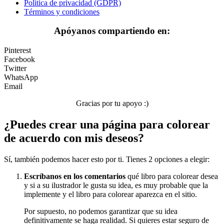
Política de privacidad (GDPR)
Música e instrumentos musicales
Términos y condiciones
Peluches y caballos
Apóyanos compartiendo en:
Primavera y pascua
Pinterest
San Valentín y amor
Facebook
Twitter
Transporte
WhatsApp
Email
Verano y vacaciones
Gracias por tu apoyo :)
Libros para colorear para niños
¿Puedes crear una página para colorear
Nezaradené
de acuerdo con mis deseos?
Sin categorizar
Sí, también podemos hacer esto por ti. Tienes 2 opciones a elegir:
Escríbanos en los comentarios
qué libro para colorear desea
y si a su ilustrador le gusta su idea, es muy probable que la
implemente y el libro para colorear aparezca en el sitio.
Por supuesto, no podemos garantizar que su idea
definitivamente se haga realidad. Si quieres estar seguro de