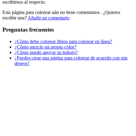
escribirnos al respecto.
Peluches y caballos
Esta página para colorear aún no tiene comentarios
. ¿Quieres
Primavera y pascua
escribir una?
Añadir un comentario
San Valentín y amor
Preguntas frecuentes
Transporte
¿Cómo debo colorear libros para colorear en línea?
Verano y vacaciones
¿Cómo mezclo mi propio color?
¿Cómo puedo apoyar su trabajo?
Libros para colorear para niños
¿Puedes crear una página para colorear de acuerdo con mis
Nezaradené
deseos?
Sin categorizar