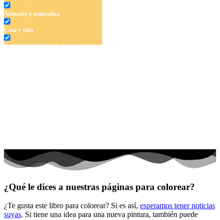
Animales y naturaleza
Casa y vida
Cuentos de hadas y hadas
Deporte
Dinosaurios
El universo
Flores
Frutas y vegetales
Gente
Halloween y otoño
Invierno y navidad
¿Qué le dices a nuestras páginas para colorear?
Mandalas
¿Te gusta este libro para colorear? Si es así,
esperamos tener noticias
Música e instrumentos musicales
suyas
. Si tiene una idea para una nueva pintura, también puede