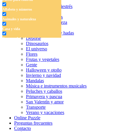
Dibujos para colorear antiestrés
Alfabeto y números
Libros para colorear
Alfabeto y números
Animales y naturaleza
Animales y naturaleza
Casa y vida
Casa y vida
Cuentos de hadas y hadas
Deporte
Cuentos de hadas y hadas
Dinosaurios
Deporte
El universo
Flores
Dinosaurios
Frutas y vegetales
Gente
El universo
Halloween y otoño
Invierno y navidad
Flores
Mandalas
Música e instrumentos musicales
Frutas y vegetales
Peluches y caballos
Primavera y pascua
Gente
San Valentín y amor
Halloween y otoño
Transporte
Verano y vacaciones
Invierno y navidad
Online Puzzle
Preguntas frecuentes
Mandalas
Contacto