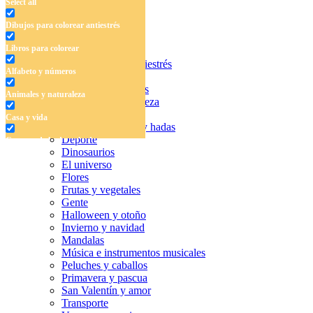
Select all
buscando.
Dibujos para colorear antiestrés
Libros para colorear
Dibujos para colorear antiestrés
Alfabeto y números
Libros para colorear
Alfabeto y números
Animales y naturaleza
Animales y naturaleza
Casa y vida
Casa y vida
Cuentos de hadas y hadas
Deporte
Cuentos de hadas y hadas
Dinosaurios
Deporte
El universo
Flores
Dinosaurios
Frutas y vegetales
Gente
El universo
Halloween y otoño
Invierno y navidad
Flores
Mandalas
Música e instrumentos musicales
Frutas y vegetales
Peluches y caballos
Primavera y pascua
Gente
San Valentín y amor
Halloween y otoño
Transporte