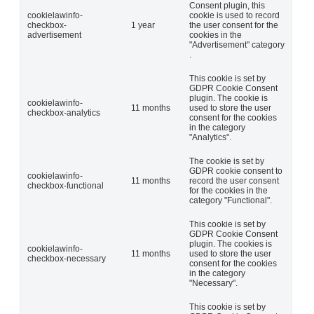
Consent plugin, this
cookielawinfo-
cookie is used to record
checkbox-
1 year
the user consent for the
advertisement
cookies in the
"Advertisement" category
.
This cookie is set by
GDPR Cookie Consent
plugin. The cookie is
cookielawinfo-
11 months
used to store the user
checkbox-analytics
consent for the cookies
in the category
"Analytics".
The cookie is set by
GDPR cookie consent to
cookielawinfo-
11 months
record the user consent
checkbox-functional
for the cookies in the
category "Functional".
This cookie is set by
GDPR Cookie Consent
plugin. The cookies is
cookielawinfo-
11 months
used to store the user
checkbox-necessary
consent for the cookies
in the category
"Necessary".
This cookie is set by