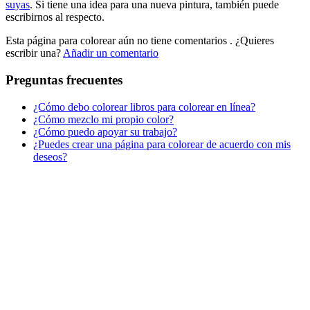
suyas
. Si tiene una idea para una nueva pintura, también puede
escribirnos al respecto.
Peluches y caballos
Esta página para colorear aún no tiene comentarios
. ¿Quieres
Primavera y pascua
escribir una?
Añadir un comentario
San Valentín y amor
Preguntas frecuentes
Transporte
¿Cómo debo colorear libros para colorear en línea?
Verano y vacaciones
¿Cómo mezclo mi propio color?
¿Cómo puedo apoyar su trabajo?
Libros para colorear para niños
¿Puedes crear una página para colorear de acuerdo con mis
Nezaradené
deseos?
Sin categorizar