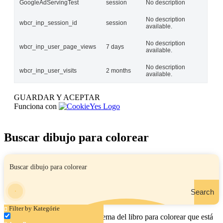
GoogleAdServingTest
session
No description
No description
wbcr_inp_session_id
session
available.
No description
wbcr_inp_user_page_views
7 days
available.
No description
wbcr_inp_user_visits
2 months
available.
GUARDAR Y ACEPTAR
Funciona con
Buscar dibujo para colorear
Search
Filter by Kategórie
Ingrese el nombre, el área o el tema del libro para colorear que está