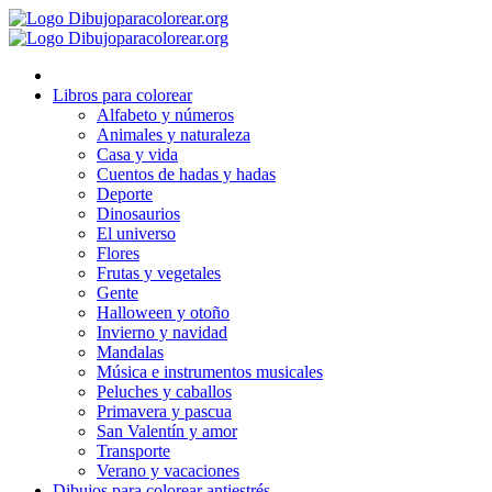
Ir
al
contenido
Libros para colorear
Alfabeto y números
Animales y naturaleza
Casa y vida
Cuentos de hadas y hadas
Deporte
Dinosaurios
El universo
Flores
Frutas y vegetales
Gente
Halloween y otoño
Invierno y navidad
Mandalas
Música e instrumentos musicales
Peluches y caballos
Primavera y pascua
San Valentín y amor
Transporte
Verano y vacaciones
Dibujos para colorear antiestrés