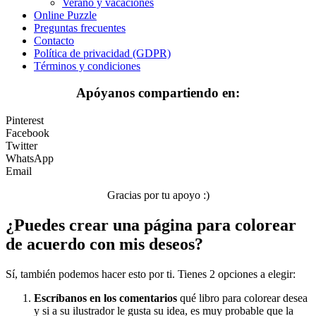
Verano y vacaciones
Invierno y navidad
Online Puzzle
Preguntas frecuentes
Mandalas
Contacto
Política de privacidad (GDPR)
Música e instrumentos musicales
Términos y condiciones
Peluches y caballos
Apóyanos compartiendo en:
Primavera y pascua
Pinterest
San Valentín y amor
Facebook
Twitter
Transporte
WhatsApp
Email
Verano y vacaciones
Gracias por tu apoyo :)
Libros para colorear para niños
¿Puedes crear una página para colorear
Nezaradené
de acuerdo con mis deseos?
Sin categorizar
Sí, también podemos hacer esto por ti. Tienes 2 opciones a elegir:
Escríbanos en los comentarios
qué libro para colorear desea
y si a su ilustrador le gusta su idea, es muy probable que la