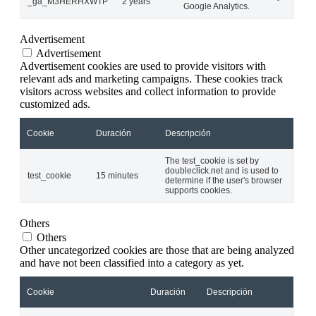
_ga_M3HERHXWTP
2 years
Google Analytics.
Advertisement
Advertisement
Advertisement cookies are used to provide visitors with
relevant ads and marketing campaigns. These cookies track
visitors across websites and collect information to provide
customized ads.
Cookie
Duración
Descripción
The test_cookie is set by
doubleclick.net and is used to
test_cookie
15 minutes
determine if the user's browser
supports cookies.
Others
Others
Other uncategorized cookies are those that are being analyzed
and have not been classified into a category as yet.
Cookie
Duración
Descripción