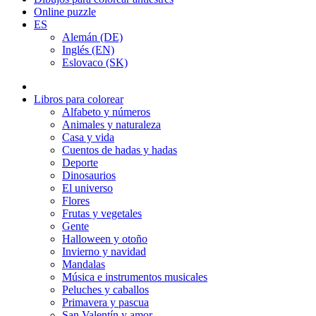
Online puzzle
ES
Alemán (DE)
Inglés (EN)
Eslovaco (SK)
Libros para colorear
Alfabeto y números
Animales y naturaleza
Casa y vida
Cuentos de hadas y hadas
Deporte
Dinosaurios
El universo
Flores
Frutas y vegetales
Gente
Halloween y otoño
Invierno y navidad
Mandalas
Música e instrumentos musicales
Peluches y caballos
Primavera y pascua
San Valentín y amor