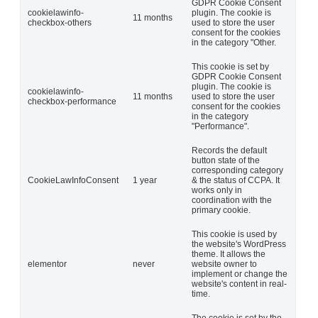
GDPR Cookie Consent
cookielawinfo-
plugin. The cookie is
11 months
checkbox-others
used to store the user
consent for the cookies
in the category "Other.
This cookie is set by
GDPR Cookie Consent
plugin. The cookie is
cookielawinfo-
11 months
used to store the user
checkbox-performance
consent for the cookies
in the category
"Performance".
Records the default
button state of the
corresponding category
CookieLawInfoConsent
1 year
& the status of CCPA. It
works only in
coordination with the
primary cookie.
This cookie is used by
the website's WordPress
theme. It allows the
elementor
never
website owner to
implement or change the
website's content in real-
time.
The cookie is set by the