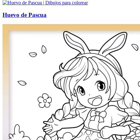
Halloween y otoño
Invierno y navidad
Huevo de Pascua
Mandalas
Música e instrumentos musicales
Peluches y caballos
Primavera y pascua
San Valentín y amor
Transporte
Verano y vacaciones
Libros para colorear para niños
Nezaradené
Sin categorizar