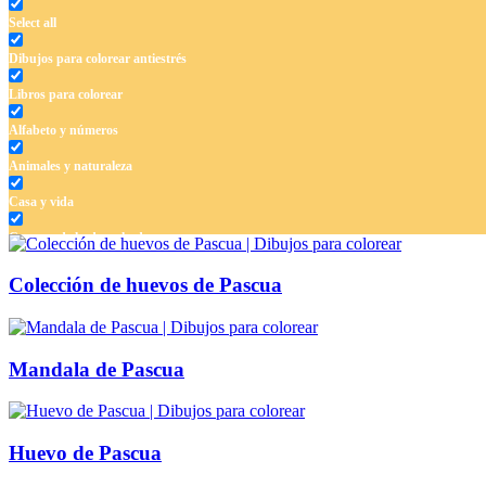
Select all
Dibujos para colorear antiestrés
Libros para colorear
Alfabeto y números
Animales y naturaleza
Casa y vida
Cuentos de hadas y hadas
Deporte
Colección de huevos de Pascua
Dinosaurios
El universo
Mandala de Pascua
Flores
Frutas y vegetales
Huevo de Pascua
Gente