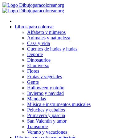
Ir
al
contenido
Libros para colorear
Alfabeto y números
Animales y naturaleza
Casa y vida
Cuentos de hadas y hadas
Deporte
Dinosaurios
El universo
Flores
Frutas y vegetales
Gente
Halloween y otoño
Invierno y navidad
Mandalas
Música e instrumentos musicales
Peluches y caballos
Primavera y pascua
San Valentín y amor
Transporte
Verano y vacaciones
Dibujos para colorear antiestrés