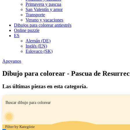
Primavera y pascua
San Valentín y amor
Transporte
Verano y vacaciones
Dibujos para colorear antiestrés
Online puzzle
ES
Alemán (DE)
Inglés (EN)
Eslovaco (SK)
Apoyanos
Dibujo para colorear - Pascua de Resurrec
Las últimas piezas en esta categoría.
Filter by Kategórie