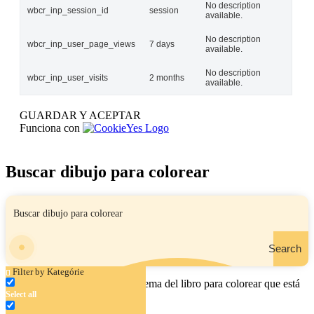
No description
wbcr_inp_session_id
session
available.
No description
wbcr_inp_user_page_views
7 days
available.
No description
wbcr_inp_user_visits
2 months
available.
GUARDAR Y ACEPTAR
Funciona con
Buscar dibujo para colorear
Search
Filter by Kategórie
Ingrese el nombre, el área o el tema del libro para colorear que está
Select all
buscando.