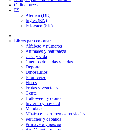
Online puzzle
ES
Alemán (DE)
Inglés (EN)
Eslovaco (SK)
Libros para colorear
Alfabeto y números
Animales y naturaleza
Casa y vida
Cuentos de hadas y hadas
Deporte
Dinosaurios
El universo
Flores
Frutas y vegetales
Gente
Halloween y otoño
Invierno y navidad
Mandalas
Música e instrumentos musicales
Peluches y caballos
Primavera y pascua
San Valentín y amor