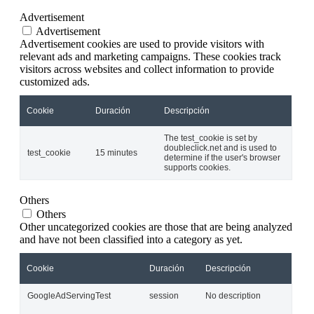
Advertisement
Advertisement
Advertisement cookies are used to provide visitors with
relevant ads and marketing campaigns. These cookies track
visitors across websites and collect information to provide
customized ads.
Cookie
Duración
Descripción
The test_cookie is set by
doubleclick.net and is used to
test_cookie
15 minutes
determine if the user's browser
supports cookies.
Others
Others
Other uncategorized cookies are those that are being analyzed
and have not been classified into a category as yet.
Cookie
Duración
Descripción
GoogleAdServingTest
session
No description