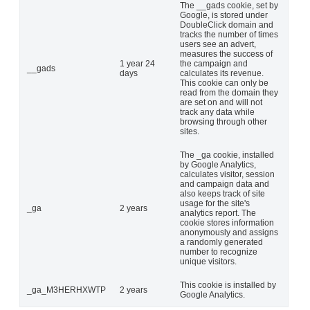
The __gads cookie, set by
Google, is stored under
DoubleClick domain and
tracks the number of times
users see an advert,
measures the success of
1 year 24
the campaign and
__gads
days
calculates its revenue.
This cookie can only be
read from the domain they
are set on and will not
track any data while
browsing through other
sites.
The _ga cookie, installed
by Google Analytics,
calculates visitor, session
and campaign data and
also keeps track of site
usage for the site's
_ga
2 years
analytics report. The
cookie stores information
anonymously and assigns
a randomly generated
number to recognize
unique visitors.
This cookie is installed by
_ga_M3HERHXWTP
2 years
Google Analytics.