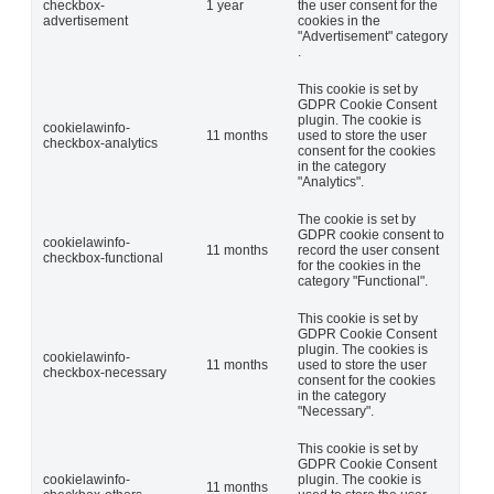
checkbox-
1 year
the user consent for the
advertisement
cookies in the
"Advertisement" category
.
This cookie is set by
GDPR Cookie Consent
plugin. The cookie is
cookielawinfo-
11 months
used to store the user
checkbox-analytics
consent for the cookies
in the category
"Analytics".
The cookie is set by
GDPR cookie consent to
cookielawinfo-
11 months
record the user consent
checkbox-functional
for the cookies in the
category "Functional".
This cookie is set by
GDPR Cookie Consent
plugin. The cookies is
cookielawinfo-
11 months
used to store the user
checkbox-necessary
consent for the cookies
in the category
"Necessary".
This cookie is set by
GDPR Cookie Consent
cookielawinfo-
plugin. The cookie is
11 months