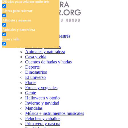
Dibujos para colorear antiestrés
Libros para colorear
Alfabeto y números
Animales y naturaleza
Dibujos para colorear antiestrés
Casa y vida
Libros para colorear
Alfabeto y números
Cuentos de hadas y hadas
Animales y naturaleza
Casa y vida
Deporte
Cuentos de hadas y hadas
Deporte
Dinosaurios
Dinosaurios
El universo
El universo
Flores
Flores
Frutas y vegetales
Gente
Frutas y vegetales
Halloween y otoño
Invierno y navidad
Gente
Mandalas
Música e instrumentos musicales
Halloween y otoño
Peluches y caballos
Primavera y pascua
Invierno y navidad