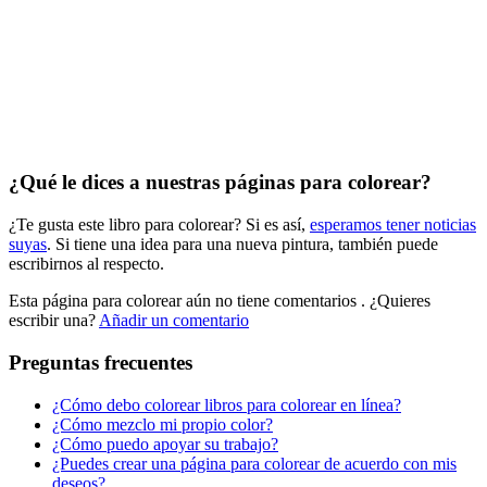
El universo
Flores
Frutas y vegetales
Gente
Halloween y otoño
¿Qué le dices a nuestras páginas para colorear?
Invierno y navidad
¿Te gusta este libro para colorear? Si es así,
esperamos tener noticias
suyas
. Si tiene una idea para una nueva pintura, también puede
Mandalas
escribirnos al respecto.
Música e instrumentos musicales
Esta página para colorear aún no tiene comentarios
. ¿Quieres
Peluches y caballos
escribir una?
Añadir un comentario
Primavera y pascua
Preguntas frecuentes
San Valentín y amor
¿Cómo debo colorear libros para colorear en línea?
¿Cómo mezclo mi propio color?
Transporte
¿Cómo puedo apoyar su trabajo?
Verano y vacaciones
¿Puedes crear una página para colorear de acuerdo con mis
deseos?