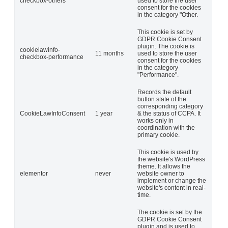
checkbox-others
used to store the user
consent for the cookies
in the category "Other.
This cookie is set by
GDPR Cookie Consent
plugin. The cookie is
cookielawinfo-
11 months
used to store the user
checkbox-performance
consent for the cookies
in the category
"Performance".
Records the default
button state of the
corresponding category
CookieLawInfoConsent
1 year
& the status of CCPA. It
works only in
coordination with the
primary cookie.
This cookie is used by
the website's WordPress
theme. It allows the
elementor
never
website owner to
implement or change the
website's content in real-
time.
The cookie is set by the
GDPR Cookie Consent
plugin and is used to