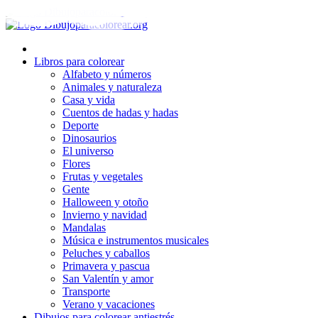
Ir
al
contenido
Libros para colorear
Alfabeto y números
Animales y naturaleza
Casa y vida
Cuentos de hadas y hadas
Deporte
Dinosaurios
El universo
Flores
Frutas y vegetales
Gente
Halloween y otoño
Invierno y navidad
Mandalas
Música e instrumentos musicales
Peluches y caballos
Primavera y pascua
San Valentín y amor
Transporte
Verano y vacaciones
Dibujos para colorear antiestrés