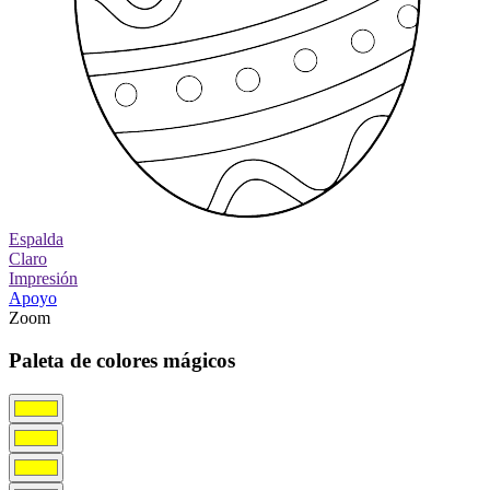
Espalda
Claro
Impresión
Apoyo
Zoom
Paleta de colores mágicos