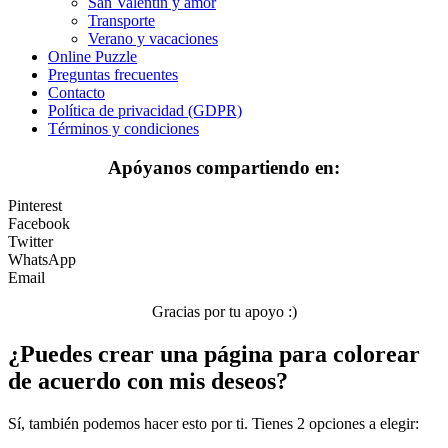
San Valentín y amor
Mandalas
Transporte
Verano y vacaciones
Música e instrumentos musicales
Online Puzzle
Preguntas frecuentes
Peluches y caballos
Contacto
Política de privacidad (GDPR)
Primavera y pascua
Términos y condiciones
San Valentín y amor
Apóyanos compartiendo en:
Transporte
Pinterest
Verano y vacaciones
Facebook
Twitter
Libros para colorear para niños
WhatsApp
Email
Nezaradené
Gracias por tu apoyo :)
Sin categorizar
¿Puedes crear una página para colorear
de acuerdo con mis deseos?
Sí, también podemos hacer esto por ti. Tienes 2 opciones a elegir: